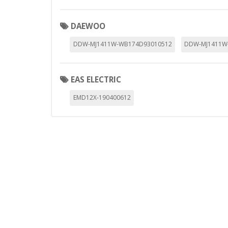
Estas cookies pueden ser estable
empresas para crear un perfil d
personal, sino que se basan en l
DAEWOO
Cookies Utilizadas:
DDW-MJ1411W-WB174D93010512
DDW-MJ1411W
_evAd, _evCoupon, _evSubscripti
EAS ELECTRIC
GUARDAR CONFIGURAC
EMD12X-190400612
Puedes volver a configurar tus cookie
política de cookies