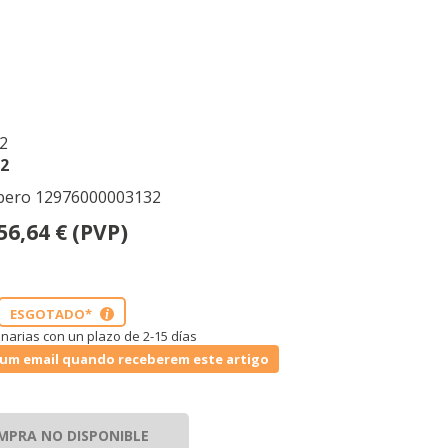
2
2
orbero 12976000003132
56,64
€
(PVP)
ESGOTADO*
i
narias con un plazo de 2-15 días
um email quando receberem este artigo
MPRA NO DISPONIBLE