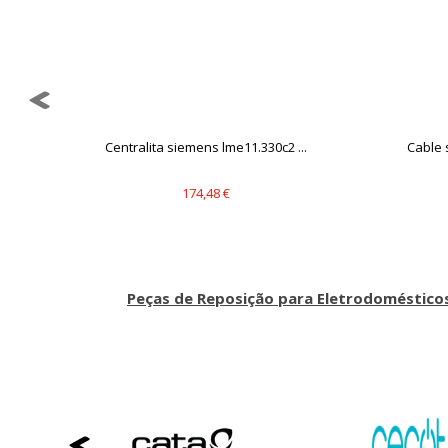
Y-
Centralita siemens lme11.330c2 ...
Cable 
174,48 €
Peças de Reposição para Eletrodoméstico