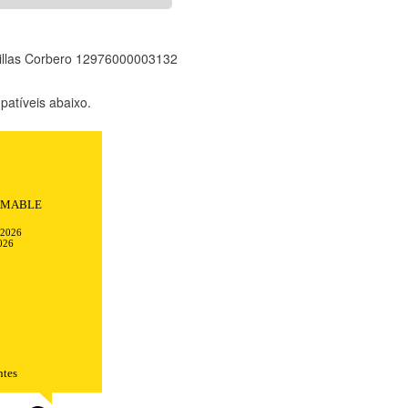
ajillas Corbero 12976000003132
atíveis abaixo.
AMABLE
-2026
026
ntes
TODO
RECHAZAR TODO