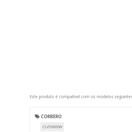
Cookies necesarias
Estas cookies son necesarias pa
navegador para bloquear o alert
información de identificación pe
Cookies Utilizadas:
COOKIELEGALFERSAY, VSF904, PHP
Cookies de rendimiento
Estas cookies nos permiten conta
ayudan a saber qué páginas son 
estas cookies es agregada y, po
Este produto é compatível com os modelos seguintes
Cookies Utilizadas:
_utma,_utmb,_utmc,_utmz,_utmt,_
CORBERO
Cookies dirigidas
CLV50600W