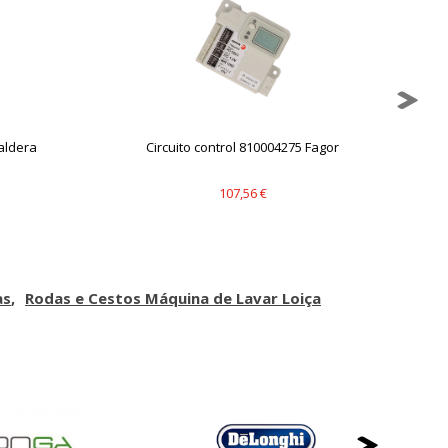
aldera
Circuito control 810004275 Fagor
Cu
107,56 €
as
Rodas e Cestos Máquina de Lavar Loiça