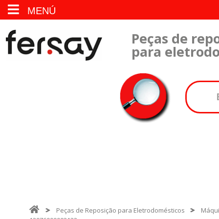
MENÚ
Peças de repo
para eletrod
Peças de Reposição para Eletrodomésticos
Máqui