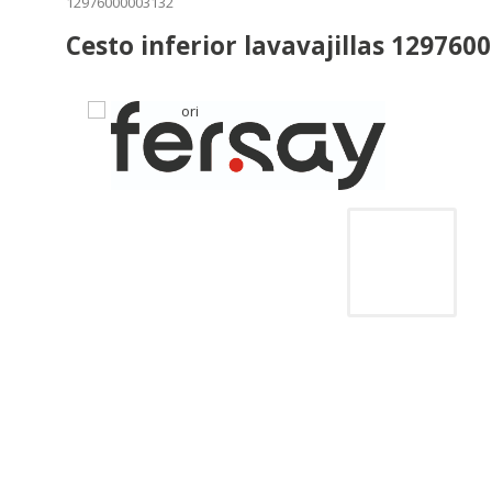
12976000003132
Cesto inferior lavavajillas 129760