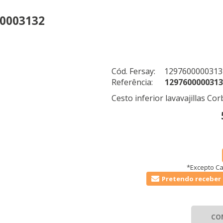
00003132
Cód. Fersay:
1297600000313
Referência:
1297600000313
Cesto inferior lavavajillas C
*Excepto Ca
Pretendo receber 
CO