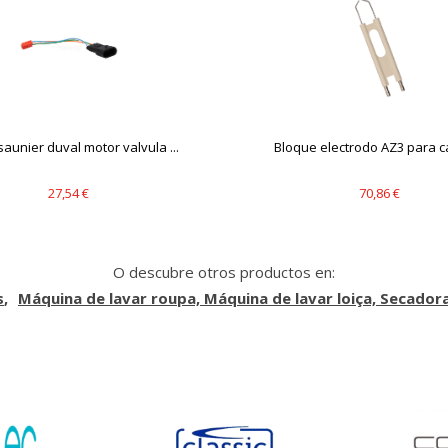
saunier duval motor valvula ...
Bloque electrodo AZ3 para c
27,54 €
70,86 €
O descubre otros productos en:
s
Máquina de lavar roupa, Máquina de lavar loiça, Secador