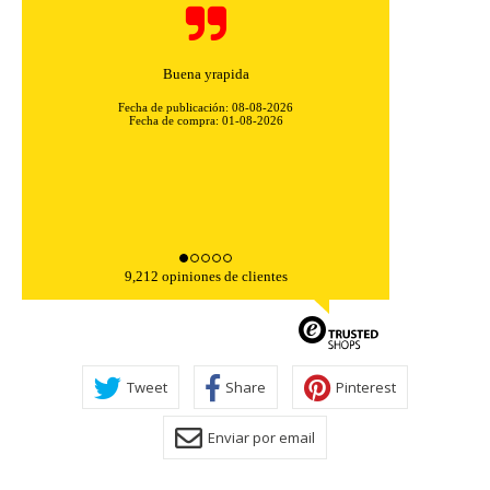
Buena yrapida
Fecha de publicación: 08-08-2026
Fecha de compra: 01-08-2026
9,212 opiniones de clientes
CONFIGURACIÓN DE COOKIES
HABILITAR TODO
RECHAZAR TODO
Tweet
Share
Pinterest
Enviar por email
Cookies necesarias
Estas cookies son necesarias para que el sitio web
funcione y no se pueden desactivar en nuestros sistemas.