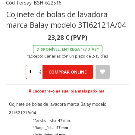
Cód. Fersay:
BSH-622516
Cojinete de bolas de lavadora
marca Balay modelo 3TI62121A/04
23,28
€
(PVP)
DISPONÍVEL. ENTREGA 1/3 DÍAS*
*Excepto Canarias con un plazo de 2-15 días
COMPRAR ONLINE
Encontre-o na sua loja mais próxima
Cojinete de bolas de lavadora marca Balay modelo
3TI62121A/04
**ancho_ficha:
47 mm
**largo_ficha:
47 mm
**alto_ficha:
14 mm