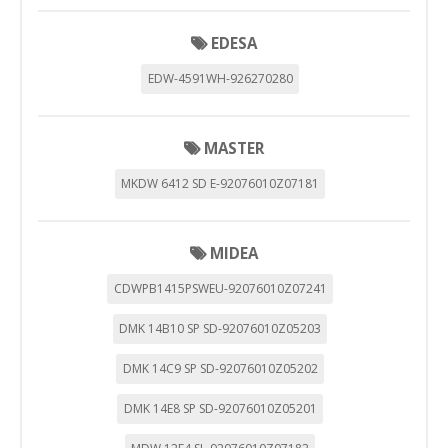
EDESA
HABILITAR TODO
RECHAZAR TODO
EDW-4591WH-926270280
Cookies necesarias
MASTER
Estas cookies son necesarias para que el sitio web
funcione y no se pueden desactivar en nuestros sistemas.
MKDW 6412 SD E-92076010Z07181
Puede configurar su navegador para bloquear o alertar
sobre estas cookies, pero alguna áreas del sitio no
funcionarán. Estas cookies no almacenan ninguna
información de identificación personal.
MIDEA
Cookies Utilizadas:
COOKIELEGALFERSAY, VSF904, PHPSESSID, wp-settings-1,
CDWPB1415PSWEU-92076010Z07241
wp-settings-time-1, _evCo, _evCoLT
DMK 14B10 SP SD-92076010Z05203
Cookies de rendimiento
DMK 14C9 SP SD-92076010Z05202
Estas cookies nos permiten contar las visitas y fuentes de
tráfico para poder evaluar el rendimiento de nuestro sitio y
DMK 14E8 SP SD-92076010Z05201
mejorarlo. Nos ayudan a saber qué páginas son las más o
menos visitadas, y cómo los visitantes navegan por el sitio.
Toda la información que recogen estas cookies es