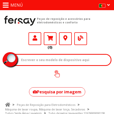
MENÚ
Peças de reposição e acessórios para
eletrodomésticos e conforto
(0)
Como encontrar
o seu modelo?
Pesquisa por imagem
Peças de Reposição para Eletrodomésticos
Máquina de lavar roupa, Máquina de lavar loiça, Secadoras
Tubos Saída Água Lavagem
Tubo desagüe lavavajillas 12676000000138