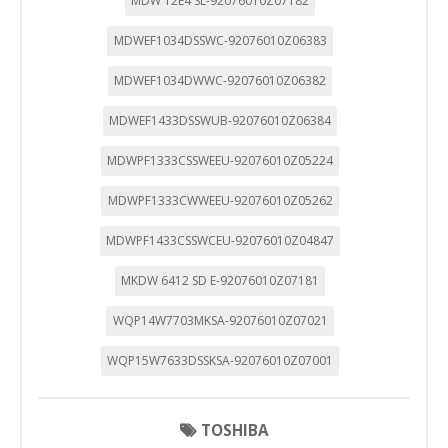
MDW 12E4 SL-92076010Z07182
agregada y, por lo tanto, es anónima.
MDWEF1034DSSWC-92076010Z06383
Cookies Utilizadas:
_utma,_utmb,_utmc,_utmz,_utmt,_utmz,_atuvc,_atuvs, _ga,
_gid, _evPromtCookies
MDWEF1034DWWC-92076010Z06382
MDWEF1433DSSWUB-92076010Z06384
Cookies dirigidas
Estas cookies pueden ser establecidas a través de nuestro
MDWPF1333CSSWEEU-92076010Z05224
sitio por nuestros socios publicitarios. Pueden ser
utilizadas por esas empresas para crear un perfil de sus
MDWPF1333CWWEEU-92076010Z05262
intereses y mostrarle anuncios relevantes en otros sitios.
No almacenan directamente información personal, sino
MDWPF1433CSSWCEU-92076010Z04847
que se basan en la identificación única de su navegador y
dispositivo de Internet.
MKDW 6412 SD E-92076010Z07181
Cookies Utilizadas:
_evAd, _evCoupon, _evSubscription, _evPromt
WQP14W7703MKSA-92076010Z07021
WQP15W7633DSSKSA-92076010Z07001
GUARDAR CONFIGURACIÓN
TOSHIBA