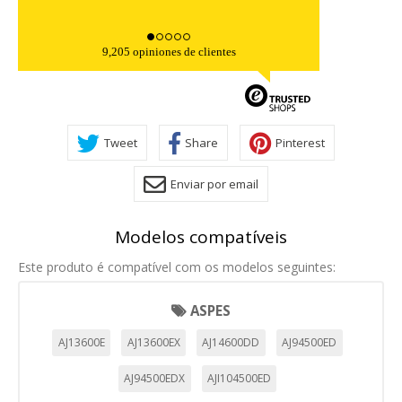
9,205 opiniones de clientes
Tweet
Share
Pinterest
Enviar por email
Modelos compatíveis
Este produto é compatível com os modelos seguintes:
ASPES
AJ13600E
AJ13600EX
AJ14600DD
AJ94500ED
AJ94500EDX
AJI104500ED
CONFIGURACIÓN DE COOKIES