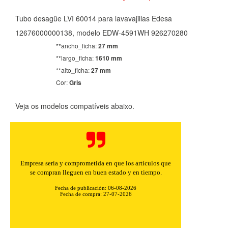
Tubo desagüe LVI 60014 para lavavajillas Edesa
12676000000138, modelo EDW-4591WH 926270280
**ancho_ficha:
27 mm
**largo_ficha:
1610 mm
**alto_ficha:
27 mm
Cor:
Gris
Veja os modelos compatíveis abaixo.
Buenos precios y muy rápidos en el envío.
Fecha de publicación: 06-08-2026
Fecha de compra: 30-07-2026