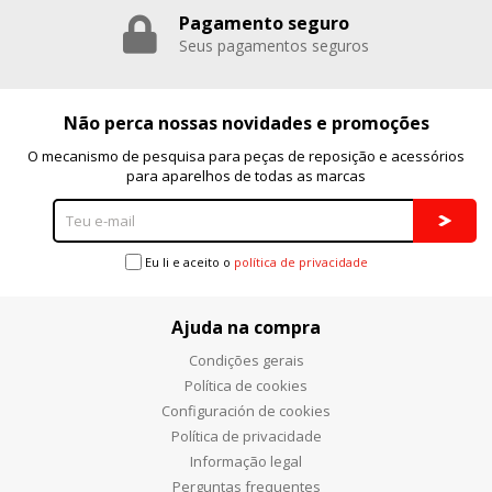
Pagamento seguro
Puedes volver a configurar tus cookies desde la sección
"Configuración de cookies" al pie de la página. También puedes
Seus pagamentos seguros
consultar nuestra
política de cookies
Não perca nossas novidades e promoções
O mecanismo de pesquisa para peças de reposição e acessórios
para aparelhos de todas as marcas
Eu li e aceito o
política de privacidade
Ajuda na compra
Condições gerais
Política de cookies
Configuración de cookies
Política de privacidade
Informação legal
Perguntas frequentes