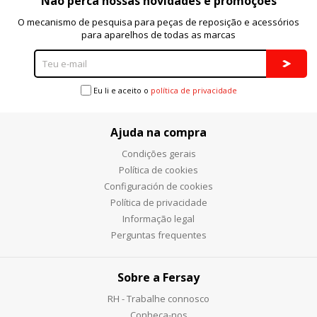
Não perca nossas novidades e promoções
O mecanismo de pesquisa para peças de reposição e acessórios
para aparelhos de todas as marcas
Eu li e aceito o
política de privacidade
Ajuda na compra
Condições gerais
Política de cookies
Configuración de cookies
Política de privacidade
Informação legal
Perguntas frequentes
Sobre a Fersay
RH - Trabalhe connosco
Conheça-nos