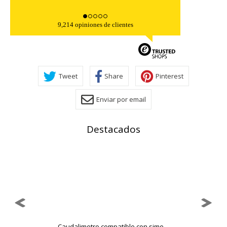
9,214 opiniones de clientes
Cookies necesarias
Estas cookies son necesarias para que el sitio web
funcione y no se pueden desactivar en nuestros sistemas.
Puede configurar su navegador para bloquear o alertar
sobre estas cookies, pero alguna áreas del sitio no
Tweet
Share
Pinterest
funcionarán. Estas cookies no almacenan ninguna
información de identificación personal.
Enviar por email
Cookies Utilizadas:
COOKIELEGALFERSAY, VSF904, PHPSESSID, wp-settings-1,
wp-settings-time-1, _evCo, _evCoLT
Destacados
Cookies de rendimiento
Estas cookies nos permiten contar las visitas y fuentes de
tráfico para poder evaluar el rendimiento de nuestro sitio y
mejorarlo. Nos ayudan a saber qué páginas son las más o
menos visitadas, y cómo los visitantes navegan por el sitio.
Toda la información que recogen estas cookies es
agregada y, por lo tanto, es anónima.
Cookies Utilizadas:
Caudalimetro compatible con sime ...