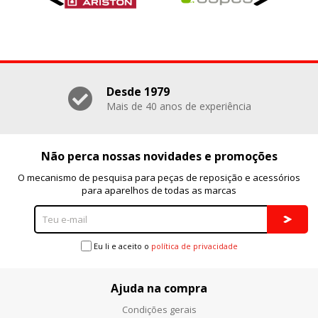
Puedes volver a configurar tus cookies desde la sección
"Configuración de cookies" al pie de la página. También puedes
consultar nuestra
política de cookies
Desde 1979
Mais de 40 anos de experiência
Não perca nossas novidades e promoções
O mecanismo de pesquisa para peças de reposição e acessórios
para aparelhos de todas as marcas
Eu li e aceito o
política de privacidade
Ajuda na compra
Condições gerais