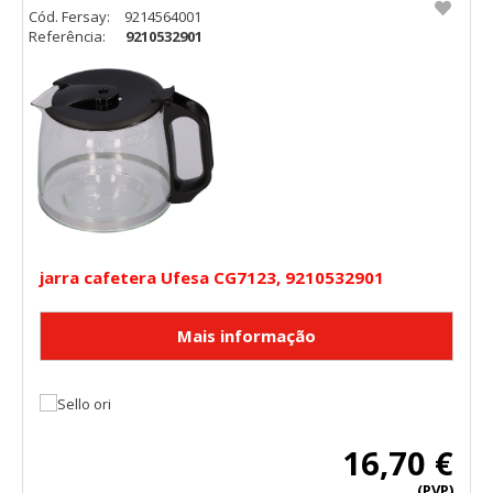
Cód. Fersay:
9214564001
Referência:
9210532901
jarra cafetera Ufesa CG7123, 9210532901
16,70 €
(PVP)