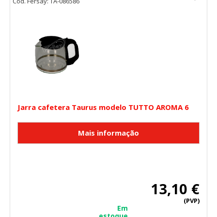
Cód. Fersay: TA-086586
Cookies Utilizadas:
_utma,_utmb,_utmc,_utmz,_utmt,_utmz,_atuvc,_atuvs, _ga,
_gid, _evPromtCookies
Cookies dirigidas
Estas cookies pueden ser establecidas a través de nuestro
sitio por nuestros socios publicitarios. Pueden ser
utilizadas por esas empresas para crear un perfil de sus
intereses y mostrarle anuncios relevantes en otros sitios.
No almacenan directamente información personal, sino
que se basan en la identificación única de su navegador y
Jarra cafetera Taurus modelo TUTTO AROMA 6
dispositivo de Internet.
Cookies Utilizadas:
_evAd, _evCoupon, _evSubscription, _evPromt
GUARDAR CONFIGURACIÓN
13,10 €
(PVP)
Em
estoque
Puedes volver a configurar tus cookies desde la sección