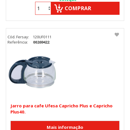
"Configuración de cookies" al pie de la página. También puedes
COMPRAR
consultar nuestra
política de cookies
Cód. Fersay:
120UF0111
Referência:
00269422
Jarro para cafe Ufesa Capricho Plus e Capricho
Plus40.