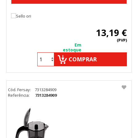
13,19 €
(PVP)
Em
estoque
COMPRAR
Cód. Fersay:
7313284909
Referência:
7313284909