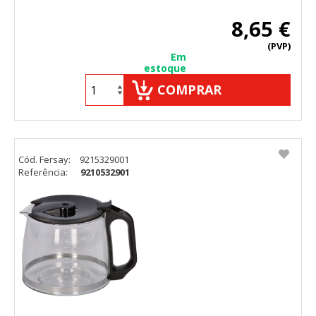
8,65 €
(PVP)
Em
estoque
COMPRAR
Cód. Fersay:
9215329001
Referência:
9210532901