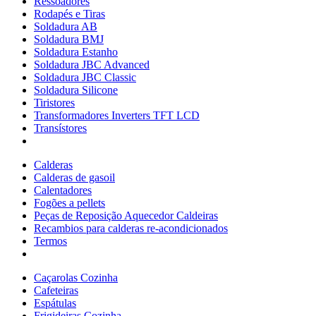
Ressoadores
Rodapés e Tiras
Soldadura AB
Soldadura BMJ
Soldadura Estanho
Soldadura JBC Advanced
Soldadura JBC Classic
Soldadura Silicone
Tiristores
Transformadores Inverters TFT LCD
Transístores
Calderas
Calderas de gasoil
Calentadores
Fogões a pellets
Peças de Reposição Aquecedor Caldeiras
Recambios para calderas re-acondicionados
Termos
Caçarolas Cozinha
Cafeteiras
Espátulas
Frigideiras Cozinha