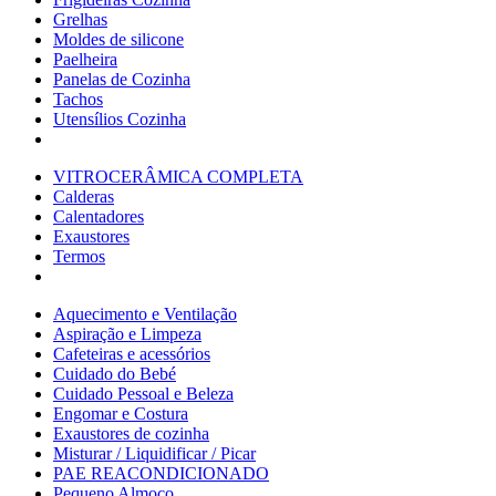
Grelhas
Moldes de silicone
Paelheira
Panelas de Cozinha
Tachos
Utensílios Cozinha
VITROCERÂMICA COMPLETA
Calderas
Calentadores
Exaustores
Termos
Aquecimento e Ventilação
Aspiração e Limpeza
Cafeteiras e acessórios
Cuidado do Bebé
Cuidado Pessoal e Beleza
Engomar e Costura
Exaustores de cozinha
Misturar / Liquidificar / Picar
PAE REACONDICIONADO
Pequeno Almoço