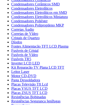
Condensadores Cerâmicos SMD
Condensadores Eletrolíticos
Condensadores Eletrolíticos em SMD
Condensadores Eletrolíticos Miniatura
Condensadores Poliéster
Condensadores Polipropileno MKP
Correias Áudio
Correias de Vídeo
Cristais de Quartzo
Díodos
Fontes Alimentação TFT LCD Plasma
Fusíveis de Cristal
Fusíveis de Vídeo
Fusíveis TR5
Inverter LCD LED
Kit Reparação TV Plana LCD TFT
Leitor Laser
Motor CD-DVD
Pasta Dessoldadora
Placas Televisão Tft Lcd
Placas YSUS TFT LCD
Placas ZSUS TFT LCD
Resistências Bobinadas
Resistências Segurança Ignífugas