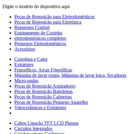
Digite o modelo do dispositivo aqui
Peças de Reposição para Eletrodomésticos
Peças de Reposição para Eletrónica
Repuestos Confort
Equipamento de Cozinha
eletrodomésticos completos
Pequenos Eletrodomésticos
Acessórios
Cozedura e Calor
Extratores
Frigoríficos, Arcas Frigoríficas
Máquina de lavar roupa, Máquina de lavar loiça, Secadoras
Micro-ondas
Peças de Reposição Aspiradores
Peças de Reposição Batedeiras
Peças de Reposição Cafeteiras
Peças de Reposição Pequeno Aparelho
Vitrocerâmicas e Extratores
Cabos Ligação TFT LCD Plasma
Circuitos Integrados
Condensadores Cerâmicos