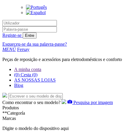
Registe-se
Entre
Esqueceu-se da sua palavra-passe?
MENÚ
Fersay
Peças de reposição e acessórios para eletrodomésticos e conforto
A minha conta
(0)
Cesta
(0)
AS NOSSAS LOJAS
Blog
Como encontrar o seu modelo?
Pesquisa por imagem
Produtos
**Categoría
Marcas
Digite o modelo do dispositivo aqui