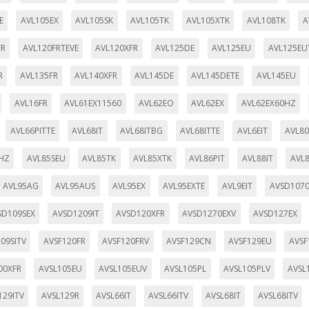
E
AVL105EX
AVL105SK
AVL105TK
AVL105XTK
AVL108TK
A
FR
AVL120FRTEVE
AVL120XFR
AVL125DE
AVL125EU
AVL125EU
R
AVL135FR
AVL140XFR
AVL145DE
AVL145DETE
AVL145EU
AVL16FR
AVL61EX11560
AVL62EO
AVL62EX
AVL62EX60HZ
AVL66PITTE
AVL68IT
AVL68ITBG
AVL68ITTE
AVL6EIT
AVL80
HZ
AVL85SEU
AVL85TK
AVL85XTK
AVL86PIT
AVL88IT
AVL
AVL95AG
AVL95AUS
AVL95EX
AVL95EXTE
AVL9EIT
AVSD1070
SD109SEX
AVSD1209IT
AVSD120XFR
AVSD1270EXV
AVSD127EX
09SITV
AVSF120FR
AVSF120FRV
AVSF129CN
AVSF129EU
AVSF
00XFR
AVSL105EU
AVSL105EUV
AVSL105PL
AVSL105PLV
AVSL
129ITV
AVSL129R
AVSL66IT
AVSL66ITV
AVSL68IT
AVSL68ITV