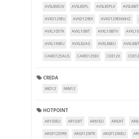
AVSL85EUV
AVSL85PL
AVSL85PLV
AVSL88IT
AVXD129EU
AVXD129EX
AVXD129EX60HZ
AVXL105TK
AVXL108IT
AVXL108ITV
AVXL1
AVXL169EU
AVXL82AG
AVXL88EU
AVXL88I
CAWD125AUS
CAWD125EX
CDE12X
CDE1
CREDA
IWD12
IWM12
HOTPOINT
AR103EU
AR103IT
AR61EU
AR63IT
AR8
ARGF125FRR
ARGF129ITR
ARGF129XEU
AR