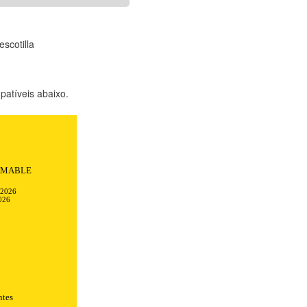
scotilla
atíveis abaixo.
Todo transcurrió
ciones.
-2026
026
ntes