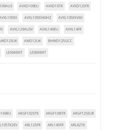
109AUS
AVXD109EU
AVXD10TK
AVXD125FR
AVXL105EX
AVXL105EX60HZ
AVXL105EXV60
US
AVXL129AUSV
AVXL140EU
AVXL14FR
AWD12SUK
AWD12UK
BHWD125GCC
LES669XIT
LES869XIT
169EU
ARGF102STK
ARGF109ITR
ARGF125EUR
L105TK2EV
ARL125FR
ARL145FR
ARL62TK