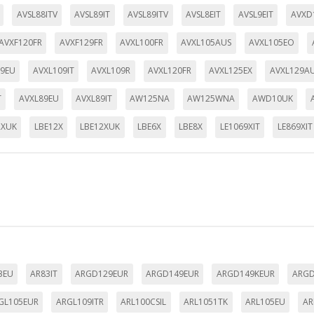
AVSL88ITV
AVSL89IT
AVSL89ITV
AVSL8EIT
AVSL9EIT
AVXD
AVXF120FR
AVXF129FR
AVXL100FR
AVXL105AUS
AVXL105EO
09EU
AVXL109IT
AVXL109R
AVXL120FR
AVXL125EX
AVXL129A
T
AVXL89EU
AVXL89IT
AW125NA
AW125WNA
AWD10UK
2XUK
LBE12X
LBE12XUK
LBE6X
LBE8X
LE1069XIT
LE869XIT
3EU
AR83IT
ARGD129EUR
ARGD149EUR
ARGD149KEUR
ARGD
GL105EUR
ARGL109ITR
ARL100CSIL
ARL1051TK
ARL105EU
AR