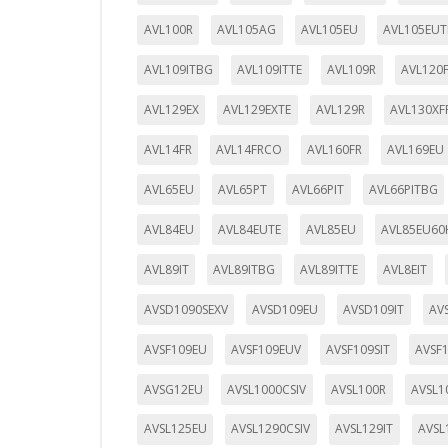
AVL100R
AVL105AG
AVL105EU
AVL105EUT
AVL109ITBG
AVL109ITTE
AVL109R
AVL120
AVL129EX
AVL129EXTE
AVL129R
AVL130XF
AVL14FR
AVL14FRCO
AVL160FR
AVL169EU
AVL65EU
AVL65PT
AVL66PIT
AVL66PITBG
AVL84EU
AVL84EUTE
AVL85EU
AVL85EU60
AVL89IT
AVL89ITBG
AVL89ITTE
AVL8EIT
AVSD1090SEXV
AVSD109EU
AVSD109IT
AV
AVSF109EU
AVSF109EUV
AVSF109SIT
AVSF1
AVSG12EU
AVSL1000CSIV
AVSL100R
AVSL1
AVSL125EU
AVSL1290CSIV
AVSL129IT
AVSL