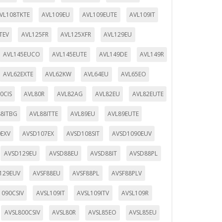
VL108TKTE
AVL109EU
AVL109EUTE
AVL109IT
TEV
AVL125FR
AVL125XFR
AVL129EU
AVL145EUCO
AVL145EUTE
AVL149DE
AVL149R
AVL62EXTE
AVL62KW
AVL64EU
AVL65EO
0CIS
AVL80R
AVL82AG
AVL82EU
AVL82EUTE
88ITBG
AVL88ITTE
AVL89EU
AVL89EUTE
EXV
AVSD107EX
AVSD108SIT
AVSD1090EUV
AVSD129EU
AVSD88EU
AVSD88IT
AVSD88PL
129EUV
AVSF88EU
AVSF88PL
AVSF88PLV
1090CSIV
AVSL109IT
AVSL109ITV
AVSL109R
AVSL800CSIV
AVSL80R
AVSL85EO
AVSL85EU