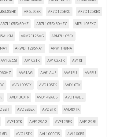
AR6L85HK
AR6L95EX
AR7D125EXC
AR7D125KEX
AR7L105EX60HZ
AR7L105EX60HZC
AR7L105EXC
ueden ser utilizadas por esas
05AUSM
ARM7F125AG
ARM7L105EX
 almacenan directamente información
9NA1
ARWDF129SNA1
ARWF149NA
AV102CSI
AV102TK
AV102XTK
AV10IT
060HZ
AV61AG
AV61AUS
AV61EU
AV6EU
TBG
AVD109SEX
AVD10STK
AVD10TK
K
AVD130XFR
AVD149AUS
AVD149DE
D88IT
AVD88SEX
AVD8TK
AVD8XTK
mbién puedes consultar nuestra
AVF10TK
AVF129AG
AVF129EX
AVF129SK
16EU
AVG16TK
AVL1000CIS
AVL100PR