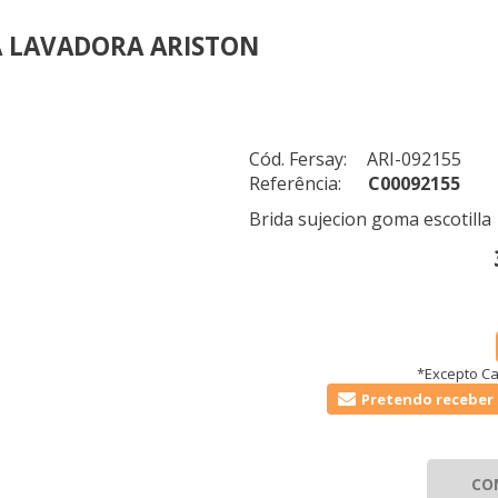
A LAVADORA ARISTON
Cód. Fersay:
ARI-092155
Referência:
C00092155
Brida sujecion goma escotilla
*Excepto Ca
Pretendo receber 
CO