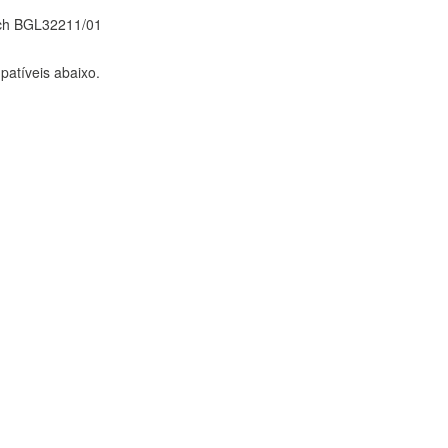
sch BGL32211/01
atíveis abaixo.
sistemas. Puede configurar su
. Estas cookies no almacenan ninguna
 de nuestro sitio y mejorarlo. Nos
tio. Toda la información que recogen