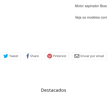
Motor aspirador Bo
Veja os modelos comp
ra que el sitio web funcione y no se pueden desactivar en nuestros 
ar sobre estas cookies, pero alguna áreas del sitio no funcionarán
rsonal.
SESSID, wp-settings-1, wp-settings-time-1, _evCo, _evCoLT
Tweet
Share
Pinterest
Enviar por email
r las visitas y fuentes de tráfico para poder evaluar el rendimiento
las más o menos visitadas, y cómo los visitantes navegan por el si
r lo tanto, es anónima.
utmz,_atuvc,_atuvs, _ga, _gid, _evPromtCookies
Destacados