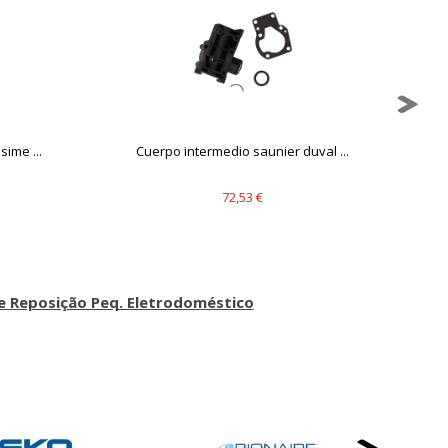
ueden ser utilizadas por esas
 almacenan directamente información
ime ...
Cuerpo intermedio saunier duval ...
72,53 €
mbién puedes consultar nuestra
e Reposição Peq. Eletrodoméstico