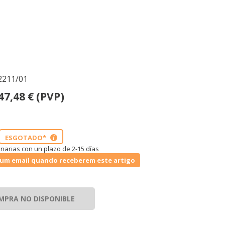
2211/01
47,48
€
(PVP)
ESGOTADO*
i
narias con un plazo de 2-15 días
um email quando receberem este artigo
MPRA NO DISPONIBLE
TODO
RECHAZAR TODO