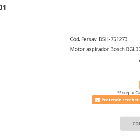
01
Cód. Fersay:
BSH-751273
Motor aspirador Bosch BGL3
*Excepto Ca
Pretendo receber 
CO
KIES
HABILITAR 