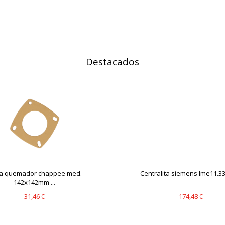
IÓN
Destacados
s desde la sección "Configuración de cookies" al pie de la página. Ta
ta quemador chappee med.
Centralita siemens lme11.330
142x142mm ...
31,46 €
174,48 €