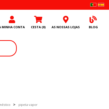
A MINHA CONTA
CESTA
(0)
AS NOSSAS LOJAS
BLOG
méstico
pipeta vapor