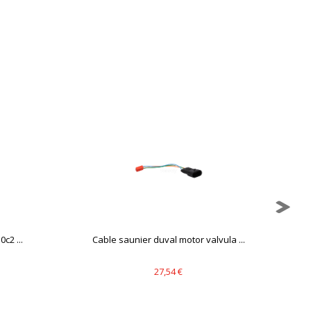
mbién puedes consultar nuestra
c2 ...
Cable saunier duval motor valvula ...
27,54 €