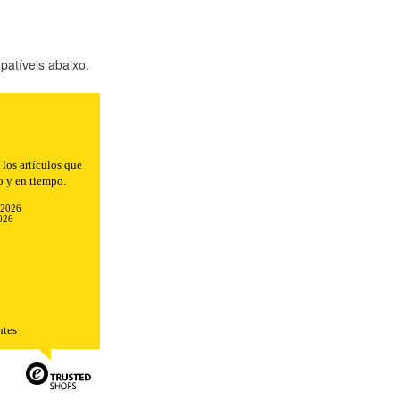
atíveis abaixo.
n el envío.
-2026
026
TODO
RECHAZAR TODO
ntes
sistemas. Puede configurar su
. Estas cookies no almacenan ninguna