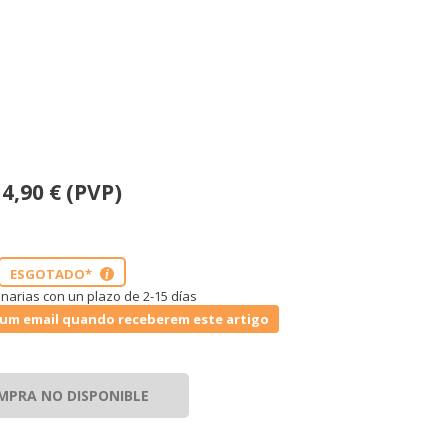
4,90
€
(PVP)
ESGOTADO*
i
narias con un plazo de 2-15 días
um email quando receberem este artigo
MPRA NO DISPONIBLE