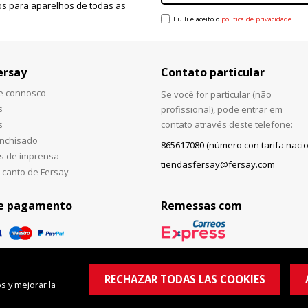
s para aparelhos de todas as
Eu li e aceito o
política de privacidade
ersay
Contato particular
he connosco
Se você for particular (não
s
profissional), pode entrar em
s
contato através deste telefone:
anchisado
865617080 (número con tarifa nacio
s de imprensa
tiendasfersay@fersay.com
 canto de Fersay
e pagamento
Remessas com
RECHAZAR TODAS LAS COOKIES
s y mejorar la
© Copyright 2026