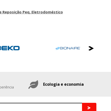
e Reposição Peq. Eletrodoméstico
Ecologia e economia
periência