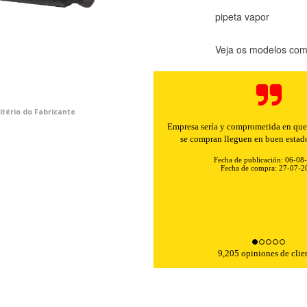
pipeta vapor
Veja os modelos comp
itério do Fabricante
Buenos precios y muy rápidos e
Fecha de publicación: 06-08
Fecha de compra: 30-07-2
KIES
HABILITAR 
9,205 opiniones de clie
ra que el sitio web funcione y no se pueden desactivar en nuestros 
ar sobre estas cookies, pero alguna áreas del sitio no funcionarán