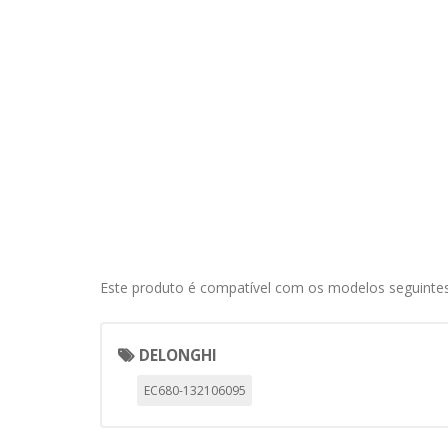
información de identificación pe
Cookies Utilizadas:
COOKIELEGALFERSAY, VSF904, PHP
Cookies de rendimiento
Estas cookies nos permiten conta
ayudan a saber qué páginas son 
estas cookies es agregada y, po
Cookies Utilizadas:
_utma,_utmb,_utmc,_utmz,_utmt,_
Este produto é compatível com os modelos seguintes
Cookies dirigidas
Estas cookies pueden ser estable
empresas para crear un perfil d
DELONGHI
personal, sino que se basan en l
EC680-132106095
Cookies Utilizadas:
_evAd, _evCoupon, _evSubscripti