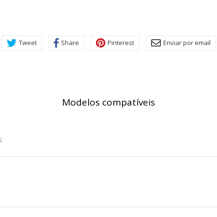
rsonal.
SESSID, wp-settings-1, wp-settings-time-1, _evCo, _evCoLT
Tweet
Share
Pinterest
Enviar por email
r las visitas y fuentes de tráfico para poder evaluar el rendimiento
las más o menos visitadas, y cómo los visitantes navegan por el si
r lo tanto, es anónima.
Modelos compatíveis
utmz,_atuvc,_atuvs, _ga, _gid, _evPromtCookies
:
cidas a través de nuestro sitio por nuestros socios publicitarios. P
e sus intereses y mostrarle anuncios relevantes en otros sitios. No
a identificación única de su navegador y dispositivo de Internet.
on, _evPromt