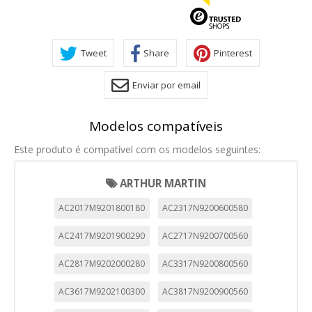
Tweet
Share
Pinterest
Enviar por email
Modelos compatíveis
Este produto é compatível com os modelos seguintes:
ARTHUR MARTIN
AC2017M9201800180
AC2317N9200600580
AC2417M9201900290
AC2717N9200700560
CONFIGURACIÓN DE COOKIES
AC2817M9202000280
AC3317N9200800560
HABILITAR TODO
RECHAZAR TODO
AC3617M9202100300
AC3817N9200900560