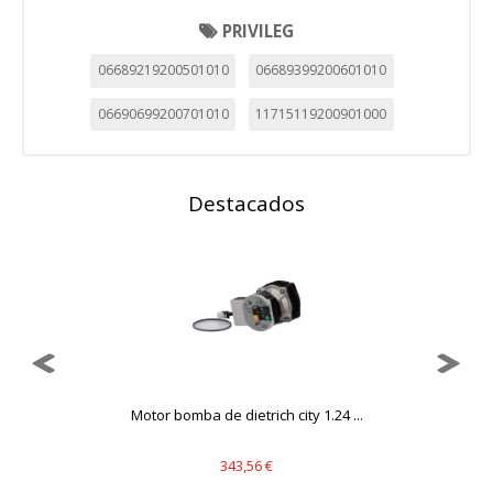
PRIVILEG
06689219200501010
06689399200601010
06690699200701010
11715119200901000
Destacados
Motor bomba de dietrich city 1.24 ...
343,56 €