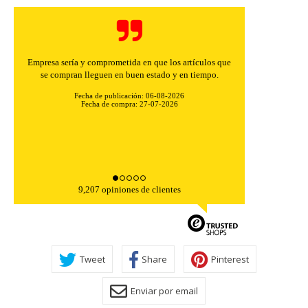
Empresa sería y comprometida en que los artículos que
se compran lleguen en buen estado y en tiempo.
Fecha de publicación: 06-08-2026
Fecha de compra: 27-07-2026
9,207 opiniones de clientes
CONFIGURACIÓN DE COOKIES
HABILITAR TODO
RECHAZAR TODO
Tweet
Share
Pinterest
Cookies necesarias
Enviar por email
Estas cookies son necesarias para que el sitio web