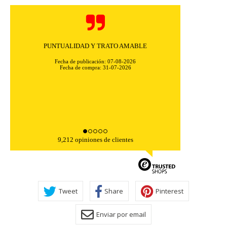
PUNTUALIDAD Y TRATO AMABLE
Fecha de publicación: 07-08-2026
Fecha de compra: 31-07-2026
9,212 opiniones de clientes
CONFIGURACIÓN DE COOKIES
HABILITAR TODO
RECHAZAR TODO
Tweet
Share
Pinterest
Cookies necesarias
Enviar por email
Estas cookies son necesarias para que el sitio web