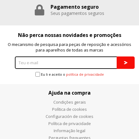
Pagamento seguro
Puedes volver a configurar tus cookies desde la sección
"Configuración de cookies" al pie de la página. También puedes
Seus pagamentos seguros
consultar nuestra
política de cookies
Não perca nossas novidades e promoções
O mecanismo de pesquisa para peças de reposição e acessórios
para aparelhos de todas as marcas
Eu li e aceito o
política de privacidade
Ajuda na compra
Condições gerais
Política de cookies
Configuración de cookies
Política de privacidade
Informação legal
Perguntas frequentes