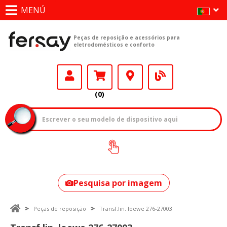
MENÚ
Peças de reposição e acessórios para
eletrodomésticos e conforto
(0)
Como encontrar
o seu modelo?
Pesquisa por imagem
Peças de reposição
Transf.lin. loewe 276-27003