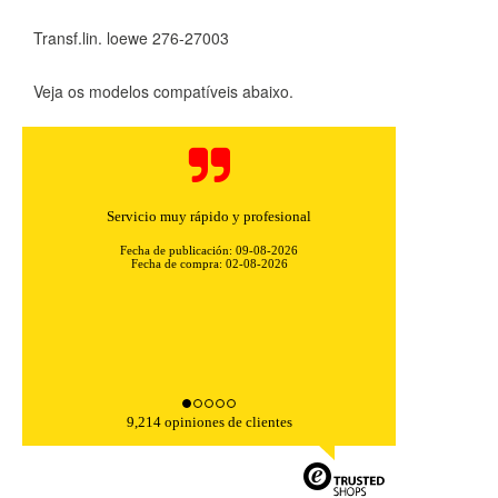
Transf.lin. loewe 276-27003
Veja os modelos compatíveis abaixo.
Servicio muy rápido y profesional
Fecha de publicación: 09-08-2026
Fecha de compra: 02-08-2026
CONFIGURACIÓN DE COOKIES
9,214 opiniones de clientes
HABILITAR TODO
RECHAZAR TODO