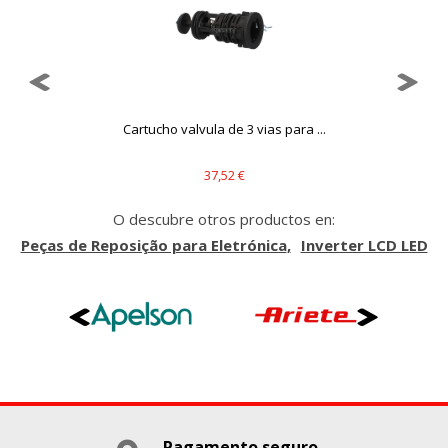
que se basan en la identificación única de su navegador y
dispositivo de Internet.
Cookies Utilizadas:
_evAd, _evCoupon, _evSubscription, _evPromt
..
Cartucho valvula de 3 vias para ...
GUARDAR CONFIGURACIÓN
37,52 €
O descubre otros productos en:
Puedes volver a configurar tus cookies desde la sección
Peças de Reposição para Eletrónica
Inverter LCD LED
"Configuración de cookies" al pie de la página. También puedes
consultar nuestra
política de cookies
Pagamento seguro