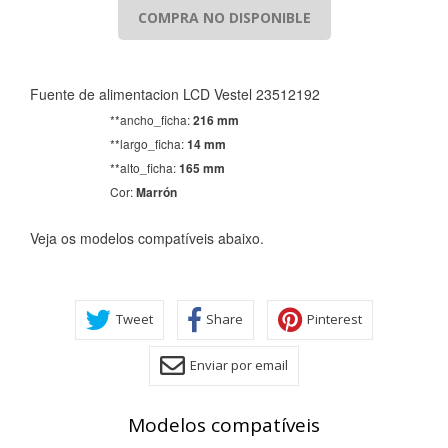
COMPRA NO DISPONIBLE
Fuente de alimentacion LCD Vestel 23512192
**ancho_ficha:
216 mm
**largo_ficha:
14 mm
**alto_ficha:
165 mm
Cor:
Marrón
CONFIGURACIÓN DE COOKIES
Veja os modelos compatíveis abaixo.
HABILITAR TODO
RECHAZAR TODO
Tweet
Share
Pinterest
Cookies necesarias
Enviar por email
Estas cookies son necesarias para que el sitio web
funcione y no se pueden desactivar en nuestros sistemas.
Puede configurar su navegador para bloquear o alertar
sobre estas cookies, pero alguna áreas del sitio no
Modelos compatíveis
funcionarán. Estas cookies no almacenan ninguna