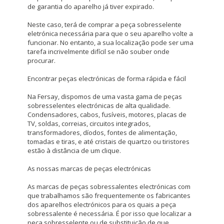
de garantia do aparelho já tiver expirado.
Cookies de rendimiento
Estas cookies nos permiten contar las visitas y fuentes de
Neste caso, terá de comprar a peça sobresselente
tráfico para poder evaluar el rendimiento de nuestro sitio y
eletrónica necessária para que o seu aparelho volte a
mejorarlo. Nos ayudan a saber qué páginas son las más o
funcionar. No entanto, a sua localização pode ser uma
menos visitadas, y cómo los visitantes navegan por el sitio.
tarefa incrivelmente difícil se não souber onde
Toda la información que recogen estas cookies es
procurar.
agregada y, por lo tanto, es anónima.
Encontrar peças electrónicas de forma rápida e fácil
Cookies Utilizadas:
_utma,_utmb,_utmc,_utmz,_utmt,_utmz,_atuvc,_atuvs, _ga,
Na Fersay, dispomos de uma vasta gama de peças
_gid, _evPromtCookies
sobresselentes electrónicas de alta qualidade.
Condensadores, cabos, fusíveis, motores, placas de
TV, soldas, correias, circuitos integrados,
Cookies dirigidas
transformadores, díodos, fontes de alimentação,
Estas cookies pueden ser establecidas a través de nuestro
tomadas e tiras, e até cristais de quartzo ou tiristores
sitio por nuestros socios publicitarios. Pueden ser
estão à distância de um clique.
utilizadas por esas empresas para crear un perfil de sus
intereses y mostrarle anuncios relevantes en otros sitios.
As nossas marcas de peças electrónicas
No almacenan directamente información personal, sino
que se basan en la identificación única de su navegador y
As marcas de peças sobressalentes electrónicas com
dispositivo de Internet.
que trabalhamos são frequentemente os fabricantes
Cookies Utilizadas:
dos aparelhos electrónicos para os quais a peça
_evAd, _evCoupon, _evSubscription, _evPromt
sobressalente é necessária. É por isso que localizar a
peça sobresselente ou de substituição de que