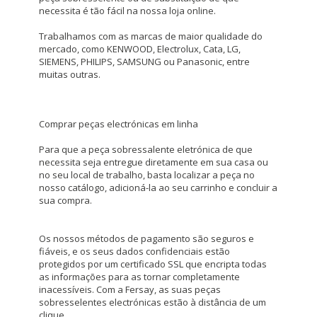
necessita é tão fácil na nossa loja online.
Trabalhamos com as marcas de maior qualidade do
GUARDAR CONFIGURACIÓN
mercado, como KENWOOD, Electrolux, Cata, LG,
SIEMENS, PHILIPS, SAMSUNG ou Panasonic, entre
muitas outras.
Puedes volver a configurar tus cookies desde la sección
"Configuración de cookies" al pie de la página. También puedes
consultar nuestra
política de cookies
Comprar peças electrónicas em linha
Para que a peça sobressalente eletrónica de que
necessita seja entregue diretamente em sua casa ou
no seu local de trabalho, basta localizar a peça no
nosso catálogo, adicioná-la ao seu carrinho e concluir a
sua compra.
Os nossos métodos de pagamento são seguros e
fiáveis, e os seus dados confidenciais estão
protegidos por um certificado SSL que encripta todas
as informações para as tornar completamente
inacessíveis. Com a Fersay, as suas peças
sobresselentes electrónicas estão à distância de um
clique.