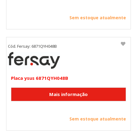
Cookies Utilizadas:
_utma,_utmb,_utmc,_utmz,_utmt,_utmz,_atuvc,_atuvs, _ga,
_gid, _evPromtCookies
Sem estoque atualmente
Cookies dirigidas
Estas cookies pueden ser establecidas a través de nuestro
sitio por nuestros socios publicitarios. Pueden ser
Cód. Fersay: 6871QYH048B
utilizadas por esas empresas para crear un perfil de sus
intereses y mostrarle anuncios relevantes en otros sitios.
No almacenan directamente información personal, sino
que se basan en la identificación única de su navegador y
dispositivo de Internet.
Cookies Utilizadas:
Placa ysus 6871QYH048B
_evAd, _evCoupon, _evSubscription, _evPromt
GUARDAR CONFIGURACIÓN
Sem estoque atualmente
Puedes volver a configurar tus cookies desde la sección