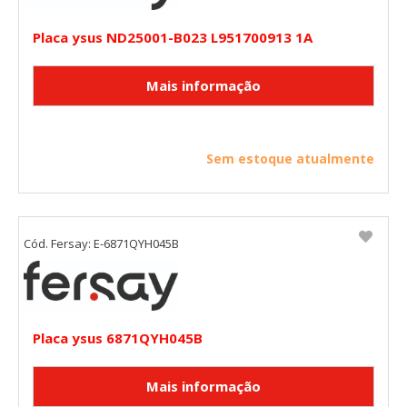
HABILITAR TODO
RECHAZAR TODO
Placa ysus ND25001-B023 L951700913 1A
Cookies necesarias
Estas cookies son necesarias para que el sitio web
funcione y no se pueden desactivar en nuestros sistemas.
Puede configurar su navegador para bloquear o alertar
sobre estas cookies, pero alguna áreas del sitio no
Sem estoque atualmente
funcionarán. Estas cookies no almacenan ninguna
información de identificación personal.
Cookies Utilizadas:
COOKIELEGALFERSAY, VSF904, PHPSESSID, wp-settings-1,
Cód. Fersay: E-6871QYH045B
wp-settings-time-1, _evCo, _evCoLT
Cookies de rendimiento
Estas cookies nos permiten contar las visitas y fuentes de
tráfico para poder evaluar el rendimiento de nuestro sitio y
Placa ysus 6871QYH045B
mejorarlo. Nos ayudan a saber qué páginas son las más o
menos visitadas, y cómo los visitantes navegan por el sitio.
Toda la información que recogen estas cookies es
agregada y, por lo tanto, es anónima.