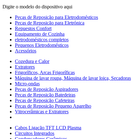
Digite o modelo do dispositivo aqui
Peças de Reposição para Eletrodomésticos
Peças de Reposição para Eletrónica
Repuestos Confort
Equipamento de Cozinha
eletrodomésticos completos
Pequenos Eletrodomésticos
Acessórios
Cozedura e Calor
Extratores
Frigoríficos, Arcas Frigoríficas
Máquina de lavar roupa, Máquina de lavar loiça, Secadoras
Micro-ondas
Peças de Reposição Aspiradores
Peças de Reposição Batedeiras
Peças de Reposição Cafeteiras
Peças de Reposição Pequeno Aparelho
Vitrocerâmicas e Extratores
Cabos Ligação TFT LCD Plasma
Circuitos Integrados
Condensadores Cerâmicos