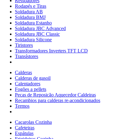
Ressoadores
Rodapés e Tiras
Soldadura AB
Soldadura BMJ
Soldadura Estanho
Soldadura JBC Advanced
Soldadura JBC Classic
Soldadura Silicone
Tiristores
Transformadores Inverters TFT LCD
Transístores
Calderas
Calderas de gasoil
Calentadores
Fogões a pellets
Peças de Reposição Aquecedor Caldeiras
Recambios para calderas re-acondicionados
Termos
Caçarolas Cozinha
Cafeteiras
Espátulas
Frigideiras Cozinha