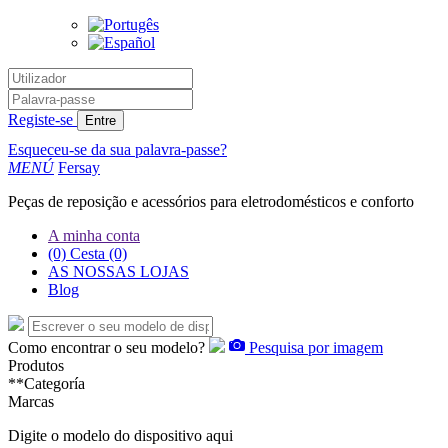
Registe-se
Entre
Esqueceu-se da sua palavra-passe?
MENÚ
Fersay
Peças de reposição e acessórios para eletrodomésticos e conforto
A minha conta
(0)
Cesta
(0)
AS NOSSAS LOJAS
Blog
Como encontrar o seu modelo?
Pesquisa por imagem
Produtos
**Categoría
Marcas
Digite o modelo do dispositivo aqui