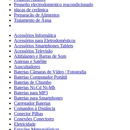
Pequeño electrodomestico reacondicionado
placas de cerâmica
Preparação de Alimentos
Tratamento de Água
Acessórios Informática
Acessórios para Eletrodomésticos
Acessórios Smartphones Tablets
Acessórios Televisão
Altifalantes e Barras de Som
Antenas e Satélite
Auscultadores
Baterias Câmaras de Vídeo / Fotografia
Baterias Computador Portátil
Baterias de Chumbo
Baterias Ni-Cd Ni-Mh
Baterias para MP3
Baterias para Smartphones
Carregador Baterias
Comandos à Distância
Conector Pilhas
Conexões Conectores
Eletricidade
Estações Meteorológicas