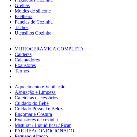
Grelhas
Moldes de silicone
Paelheira
Panelas de Cozinha
Tachos
Utensílios Cozinha
VITROCERÂMICA COMPLETA
Calderas
Calentadores
Exaustores
Termos
Aquecimento e Ventilação
Aspiração e Limpeza
Cafeteiras e acessórios
Cuidado do Bebé
Cuidado Pessoal e Beleza
Engomar e Costura
Exaustores de cozinha
Misturar / Liquidificar / Picar
PAE REACONDICIONADO
Pequeno Almoço