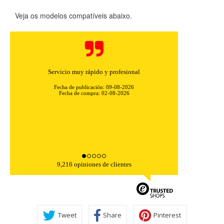
Estas cookies son necesarias para que el sitio web
funcione y no se pueden desactivar en nuestros sistemas.
Veja os modelos compatíveis abaixo.
Puede configurar su navegador para bloquear o alertar
sobre estas cookies, pero alguna áreas del sitio no
funcionarán. Estas cookies no almacenan ninguna
información de identificación personal.
Cookies Utilizadas:
COOKIELEGALFERSAY, VSF904, PHPSESSID, wp-settings-1,
Servicio muy rápido y profesional
wp-settings-time-1, _evCo, _evCoLT
Fecha de publicación: 09-08-2026
Fecha de compra: 02-08-2026
Cookies de rendimiento
Estas cookies nos permiten contar las visitas y fuentes de
tráfico para poder evaluar el rendimiento de nuestro sitio y
mejorarlo. Nos ayudan a saber qué páginas son las más o
menos visitadas, y cómo los visitantes navegan por el sitio.
Toda la información que recogen estas cookies es
agregada y, por lo tanto, es anónima.
9,216 opiniones de clientes
Cookies Utilizadas:
_utma,_utmb,_utmc,_utmz,_utmt,_utmz,_atuvc,_atuvs, _ga,
_gid, _evPromtCookies
Tweet
Share
Pinterest
Cookies dirigidas