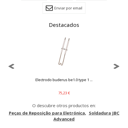
Estas cookies pueden ser establecidas a través de nuestro
sitio por nuestros socios publicitarios. Pueden ser
Enviar por email
utilizadas por esas empresas para crear un perfil de sus
intereses y mostrarle anuncios relevantes en otros sitios.
No almacenan directamente información personal, sino
Destacados
que se basan en la identificación única de su navegador y
dispositivo de Internet.
Cookies Utilizadas:
_evAd, _evCoupon, _evSubscription, _evPromt
GUARDAR CONFIGURACIÓN
.
Electrodo buderus be1.0 type 1 ...
Puedes volver a configurar tus cookies desde la sección
75,23 €
"Configuración de cookies" al pie de la página. También puedes
consultar nuestra
política de cookies
O descubre otros productos en:
Peças de Reposição para Eletrónica
Soldadura JBC
Advanced