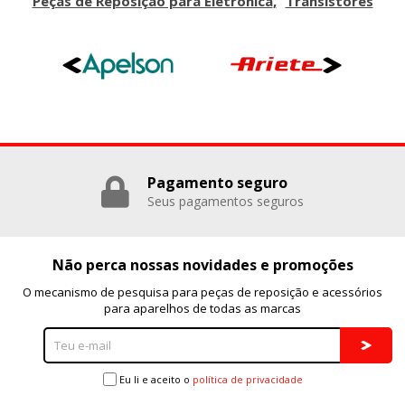
Peças de Reposição para Eletrónica
Transístores
Cookies dirigidas
Estas cookies pueden ser establecidas a través de nuestro
sitio por nuestros socios publicitarios. Pueden ser
utilizadas por esas empresas para crear un perfil de sus
intereses y mostrarle anuncios relevantes en otros sitios.
No almacenan directamente información personal, sino
que se basan en la identificación única de su navegador y
dispositivo de Internet.
Cookies Utilizadas:
_evAd, _evCoupon, _evSubscription, _evPromt
Pagamento seguro
Seus pagamentos seguros
GUARDAR CONFIGURACIÓN
Não perca nossas novidades e promoções
O mecanismo de pesquisa para peças de reposição e acessórios
Puedes volver a configurar tus cookies desde la sección
para aparelhos de todas as marcas
"Configuración de cookies" al pie de la página. También puedes
consultar nuestra
política de cookies
Eu li e aceito o
política de privacidade