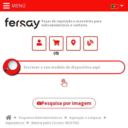
MENÚ
Peças de reposição e acessórios para
eletrodomésticos e conforto
(0)
Como encontrar
o seu modelo?
Pesquisa por imagem
Pequenos Eletrodomésticos
Aspiração e Limpeza
Aspiradores
Bateria patin Cecotec 49CE1561