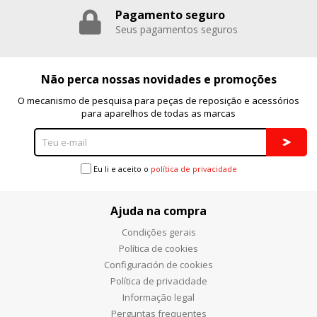
Pagamento seguro
Puedes volver a configurar tus cookies desde la sección
"Configuración de cookies" al pie de la página. También puedes
Seus pagamentos seguros
consultar nuestra
política de cookies
Não perca nossas novidades e promoções
O mecanismo de pesquisa para peças de reposição e acessórios
para aparelhos de todas as marcas
Eu li e aceito o
política de privacidade
Ajuda na compra
Condições gerais
Política de cookies
Configuración de cookies
Política de privacidade
Informação legal
Perguntas frequentes