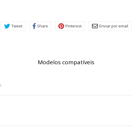
rsonal.
SESSID, wp-settings-1, wp-settings-time-1, _evCo, _evCoLT
Tweet
Share
Pinterest
Enviar por email
r las visitas y fuentes de tráfico para poder evaluar el rendimiento
las más o menos visitadas, y cómo los visitantes navegan por el si
r lo tanto, es anónima.
Modelos compatíveis
utmz,_atuvc,_atuvs, _ga, _gid, _evPromtCookies
:
cidas a través de nuestro sitio por nuestros socios publicitarios. P
e sus intereses y mostrarle anuncios relevantes en otros sitios. No
a identificación única de su navegador y dispositivo de Internet.
on, _evPromt