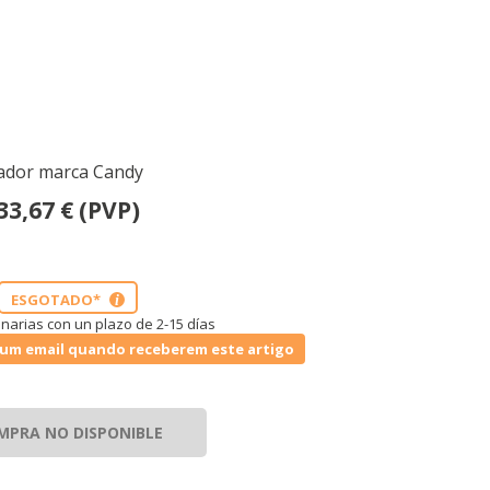
rador marca Candy
33,67
€
(PVP)
ESGOTADO*
i
narias con un plazo de 2-15 días
um email quando receberem este artigo
MPRA NO DISPONIBLE