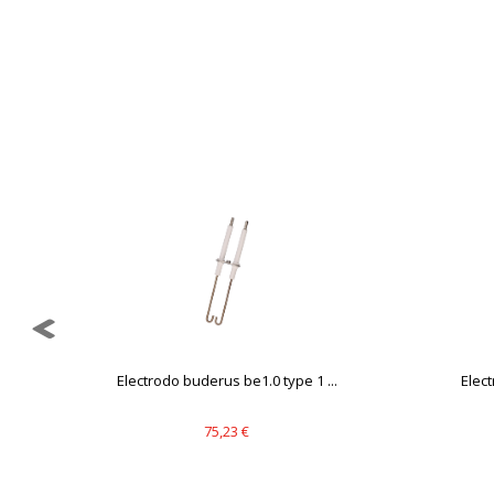
GUARDAR CONFIGURAC
Puedes volver a configurar tus cookie
política de cookies
dor
Electrodo buderus be1.0 type 1 ...
Elect
75,23 €