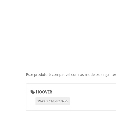
información de identificación pe
Cookies Utilizadas:
COOKIELEGALFERSAY, VSF904, PHP
Cookies de rendimiento
Estas cookies nos permiten conta
ayudan a saber qué páginas son 
estas cookies es agregada y, po
Cookies Utilizadas:
_utma,_utmb,_utmc,_utmz,_utmt,_
Este produto é compatível com os modelos seguintes
Cookies dirigidas
Estas cookies pueden ser estable
empresas para crear un perfil d
HOOVER
personal, sino que se basan en l
39400373-1932 0295
Cookies Utilizadas:
_evAd, _evCoupon, _evSubscripti