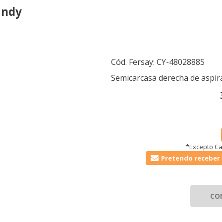
andy
Cód. Fersay:
CY-48028885
Semicarcasa derecha de aspi
*Excepto Ca
Pretendo receber 
CO