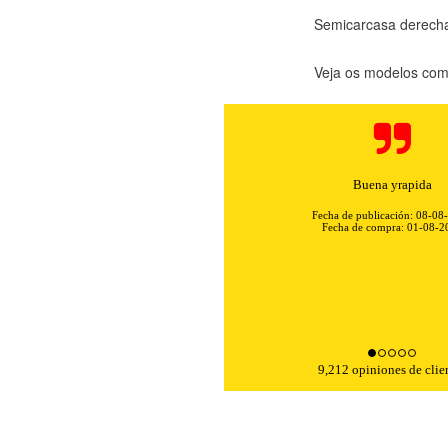
Semicarcasa derech
Veja os modelos comp
Buena yrapida
Fecha de publicación: 08-08
Fecha de compra: 01-08-2
KIES
HABILITAR 
9,212 opiniones de clie
ra que el sitio web funcione y no se pueden desactivar en nuestros 
ar sobre estas cookies, pero alguna áreas del sitio no funcionarán