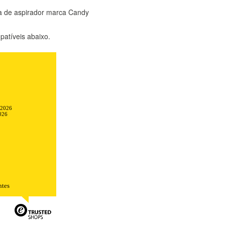
a de aspirador marca Candy
atíveis abaixo.
-2026
026
TODO
RECHAZAR TODO
ntes
sistemas. Puede configurar su
. Estas cookies no almacenan ninguna