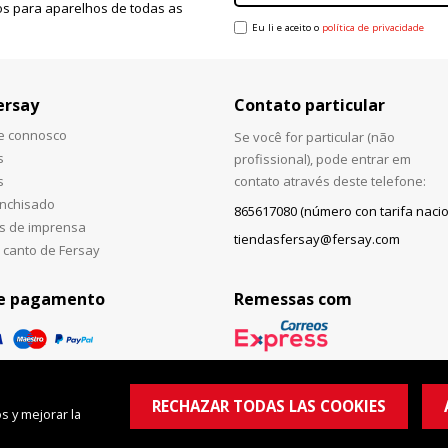
s para aparelhos de todas as
Eu li e aceito o
política de privacidade
ersay
Contato particular
he connosco
Se você for particular (não
s
profissional), pode entrar em
s
contato através deste telefone:
anchisado
865617080 (número con tarifa nacio
s de imprensa
tiendasfersay@fersay.com
 canto de Fersay
e pagamento
Remessas com
RECHAZAR TODAS LAS COOKIES
s y mejorar la
© Copyright 2026