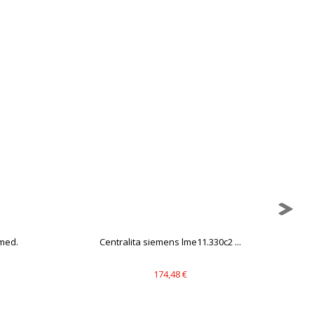
mbién puedes consultar nuestra
med.
Centralita siemens lme11.330c2 ...
174,48 €