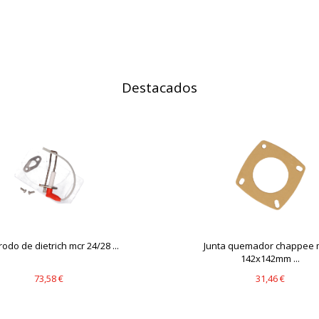
IÓN
Destacados
s desde la sección "Configuración de cookies" al pie de la página. Ta
rodo de dietrich mcr 24/28 ...
Junta quemador chappee 
142x142mm ...
73,58 €
31,46 €