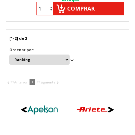
Toda la información que recogen estas cookies es
COMPRAR
agregada y, por lo tanto, es anónima.
Cookies Utilizadas:
_utma,_utmb,_utmc,_utmz,_utmt,_utmz,_atuvc,_atuvs, _ga,
_gid, _evPromtCookies
[1-2] de 2
Cookies dirigidas
Ordenar por:
Estas cookies pueden ser establecidas a través de nuestro
sitio por nuestros socios publicitarios. Pueden ser
utilizadas por esas empresas para crear un perfil de sus
intereses y mostrarle anuncios relevantes en otros sitios.
No almacenan directamente información personal, sino
que se basan en la identificación única de su navegador y
1
dispositivo de Internet.
**Anterior
**Siguiente
Cookies Utilizadas:
_evAd, _evCoupon, _evSubscription, _evPromt
GUARDAR CONFIGURACIÓN