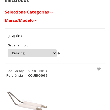
Electrodos
Seleccione Categorías
Marca/modelo
[1-2] de 2
Ordenar por:
Cód. Fersay:
607DO0001O
Referência:
CQUE000019