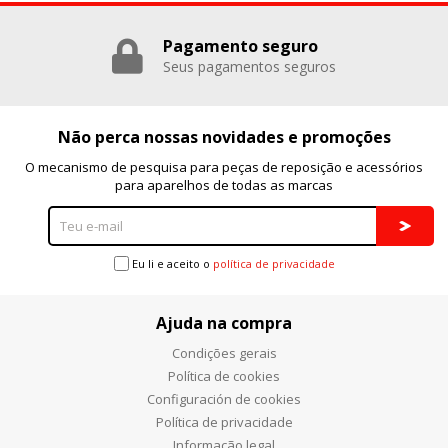
Puedes volver a configurar tus cookies desde la sección
Pagamento seguro
"Configuración de cookies" al pie de la página. También puedes
Seus pagamentos seguros
consultar nuestra
política de cookies
Não perca nossas novidades e promoções
O mecanismo de pesquisa para peças de reposição e acessórios
para aparelhos de todas as marcas
Eu li e aceito o
política de privacidade
Ajuda na compra
Condições gerais
Política de cookies
Configuración de cookies
Política de privacidade
Informação legal