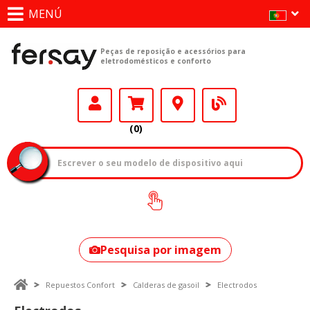
MENÚ
Peças de reposição e acessórios para
eletrodomésticos e conforto
(0)
Como encontrar
o seu modelo?
Pesquisa por imagem
Repuestos Confort
Calderas de gasoil
Electrodos