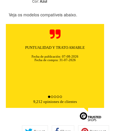
Cor:
Azul
Veja os modelos compatíveis abaixo.
CONFIGURACIÓN DE COOKIES
HABILITAR TODO
RECHAZAR TODO
PUNTUALIDAD Y TRATO AMABLE
Fecha de publicación: 07-08-2026
Cookies necesarias
Fecha de compra: 31-07-2026
Estas cookies son necesarias para que el sitio web
funcione y no se pueden desactivar en nuestros sistemas.
Puede configurar su navegador para bloquear o alertar
sobre estas cookies, pero alguna áreas del sitio no
funcionarán. Estas cookies no almacenan ninguna
información de identificación personal.
Cookies Utilizadas:
9,212 opiniones de clientes
COOKIELEGALFERSAY, VSF904, PHPSESSID, wp-settings-1,
wp-settings-time-1, _evCo, _evCoLT
Cookies de rendimiento