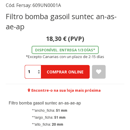
Cód. Fersay:
609UN0001A
Filtro bomba gasoil suntec an-as-
ae-ap
18,30
€
(PVP)
DISPONÍVEL. ENTREGA 1/3 DÍAS*
*Excepto Canarias con un plazo de 2-15 días
COMPRAR ONLINE
Encontre-o na sua loja mais próxima
Filtro bomba gasoil suntec an-as-ae-ap
**ancho_ficha:
51 mm
**largo_ficha:
51 mm
**alto_ficha:
20 mm