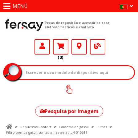
MENÚ
Peças de reposição e acessórios para
eletrodomésticos e conforto
(0)
Como encontrar
o seu modelo?
Pesquisa por imagem
Repuestos Confort
Calderas de gasoil
Filtros
Filtro bomba gasoil suntec an-as-ae-ap LN-015611