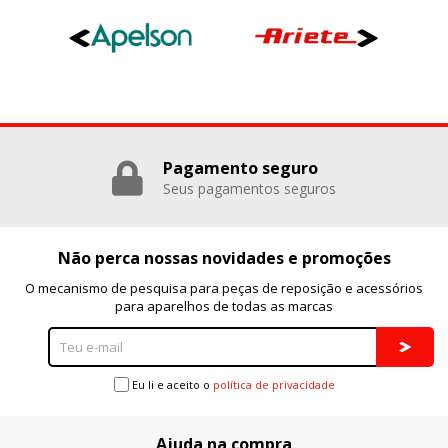
GUARDAR CONFIGURACIÓN
Puedes volver a configurar tus cookies desde la sección
"Configuración de cookies" al pie de la página. También puedes
consultar nuestra
política de cookies
Pagamento seguro
Seus pagamentos seguros
Não perca nossas novidades e promoções
O mecanismo de pesquisa para peças de reposição e acessórios
para aparelhos de todas as marcas
Eu li e aceito o
política de privacidade
Ajuda na compra