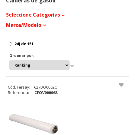
Calderas de gasoil
Seleccione Categorías
Marca/modelo
[1-24] de 151
Ordenar por:
Cód. Fersay:
627DO0002O
Referencia:
CFOV000068