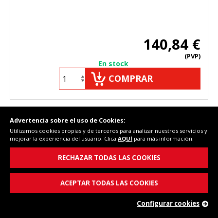
140,84 €
(PVP)
En stock
COMPRAR
Advertencia sobre el uso de Cookies:
Cód. Fersay: 604UN0002A
Utilizamos cookies propias y de terceros para analizar nuestros servicios y
mejorar la experiencia del usuario. Clica
AQUÍ
para más información.
RECHAZAR TODAS LAS COOKIES
ACEPTAR TODAS LAS COOKIES
Configurar cookies