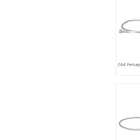
_utma,_utmb,_utmc,_utmz,_utmt,_
Cookies dirigidas
Estas cookies pueden ser estable
empresas para crear un perfil d
personal, sino que se basan en l
Cookies Utilizadas:
_evAd, _evCoupon, _evSubscripti
Cód. Fersa
GUARDAR CONFIGURAC
Puedes volver a configurar tus cookie
política de cookies