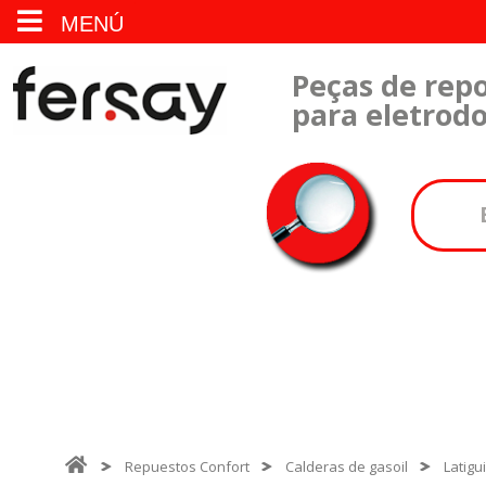
MENÚ
Peças de repo
para eletrod
Repuestos Confort
Calderas de gasoil
Latigu