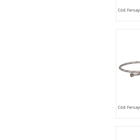
Cód. Fersa
CONFIGURACIÓN DE COO
Cookies necesarias
Estas cookies son necesarias pa
navegador para bloquear o alert
información de identificación pe
Cookies Utilizadas:
COOKIELEGALFERSAY, VSF904, PHP
Cookies de rendimiento
Cód. Fersa
Estas cookies nos permiten conta
ayudan a saber qué páginas son 
estas cookies es agregada y, po
Cookies Utilizadas: