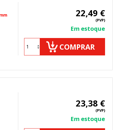
22,49 €
00mm
(PVP)
Em estoque
ueden ser utilizadas por esas
 almacenan directamente información
COMPRAR
23,38 €
mbién puedes consultar nuestra
(PVP)
Em estoque