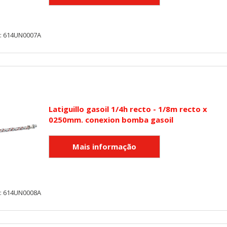
y: 614UN0007A
Latiguillo gasoil 1/4h recto - 1/8m recto x
0250mm. conexion bomba gasoil
y: 614UN0008A