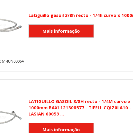
utmz,_atuvc,_atuvs, _ga, _gid, _evPromtCookies
Latiguillo gasoil 3/8h recto - 1/4h curvo x 10
cidas a través de nuestro sitio por nuestros socios publicitarios. P
e sus intereses y mostrarle anuncios relevantes en otros sitios. No
a identificación única de su navegador y dispositivo de Internet.
on, _evPromt
y: 614UN0006A
IÓN
LATIGUILLO GASOIL 3/8H recto - 1/4M curvo x
1000mm BAXI 121308577 - TIFELL CQIZ0LA10 -
s desde la sección "Configuración de cookies" al pie de la página. Ta
LASIAN 60059 ...