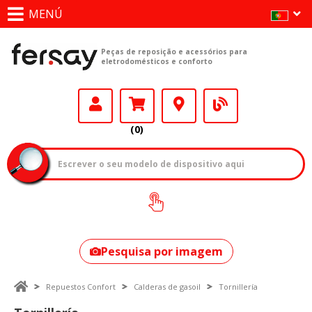
MENÚ
Peças de reposição e acessórios para
eletrodomésticos e conforto
(0)
Como encontrar
o seu modelo?
Pesquisa por imagem
Repuestos Confort
Calderas de gasoil
Tornillería