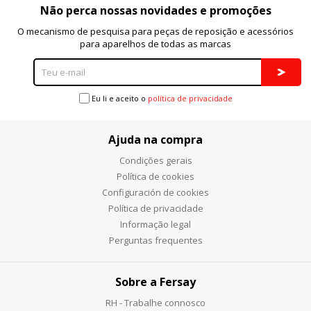
Não perca nossas novidades e promoções
Cookies Utilizadas:
_evAd, _evCoupon, _evSubscription, _evPromt
O mecanismo de pesquisa para peças de reposição e acessórios
para aparelhos de todas as marcas
GUARDAR CONFIGURACIÓN
Eu li e aceito o
política de privacidade
Ajuda na compra
Puedes volver a configurar tus cookies desde la sección
"Configuración de cookies" al pie de la página. También puedes
Condições gerais
consultar nuestra
política de cookies
Política de cookies
Configuración de cookies
Política de privacidade
Informação legal
Perguntas frequentes
Sobre a Fersay
RH - Trabalhe connosco