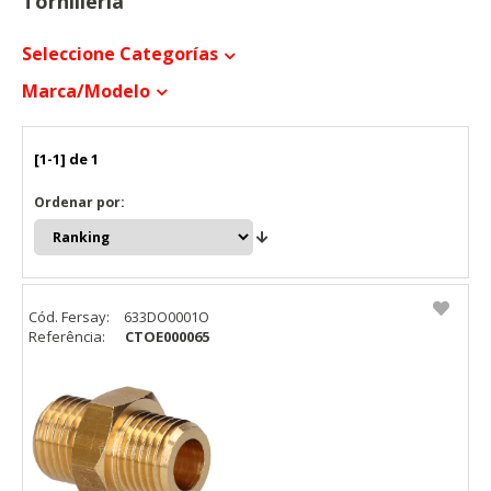
Tornillería
Seleccione Categorías
Marca/modelo
[1-1] de 1
Ordenar por:
Cód. Fersay:
633DO0001O
Referência:
CTOE000065