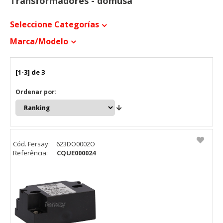
Transformadores - domusa
Seleccione Categorías
Marca/modelo
[1-3] de 3
Ordenar por:
Cód. Fersay:
623DO0002O
Referência:
CQUE000024