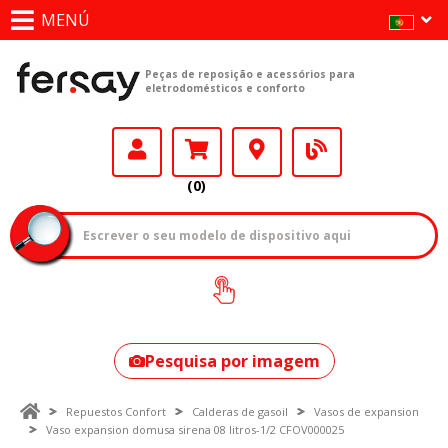
MENÚ
Peças de reposição e acessórios para
eletrodomésticos e conforto
(0)
Como encontrar
o seu modelo?
Pesquisa por imagem
Repuestos Confort
Calderas de gasoil
Vasos de expansion
Vaso expansion domusa sirena 08 litros-1/2 CFOV000025