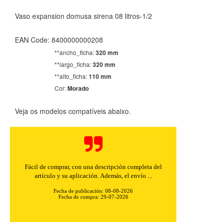
Vaso expansion domusa sirena 08 litros-1/2
EAN Code: 8400000000208
**ancho_ficha:
320 mm
**largo_ficha:
320 mm
**alto_ficha:
110 mm
CONFIGURACIÓN DE COOKIES
Cor:
Morado
HABILITAR TODO
RECHAZAR TODO
Veja os modelos compatíveis abaixo.
Cookies necesarias
Estas cookies son necesarias para que el sitio web
Fácil de comprar, con una descripción completa del
funcione y no se pueden desactivar en nuestros sistemas.
artículo y su aplicación. Además, el envío ...
Puede configurar su navegador para bloquear o alertar
sobre estas cookies, pero alguna áreas del sitio no
Fecha de publicación: 08-08-2026
funcionarán. Estas cookies no almacenan ninguna
Fecha de compra: 29-07-2026
información de identificación personal.
Cookies Utilizadas: