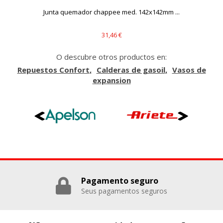
Cookies Utilizadas:
..
Junta quemador chappee med. 142x142mm ...
_evAd, _evCoupon, _evSubscription, _evPromt
31,46 €
O descubre otros productos en:
GUARDAR CONFIGURACIÓN
Repuestos Confort
Calderas de gasoil
Vasos de
expansion
Puedes volver a configurar tus cookies desde la sección
"Configuración de cookies" al pie de la página. También puedes
consultar nuestra
política de cookies
Pagamento seguro
Seus pagamentos seguros