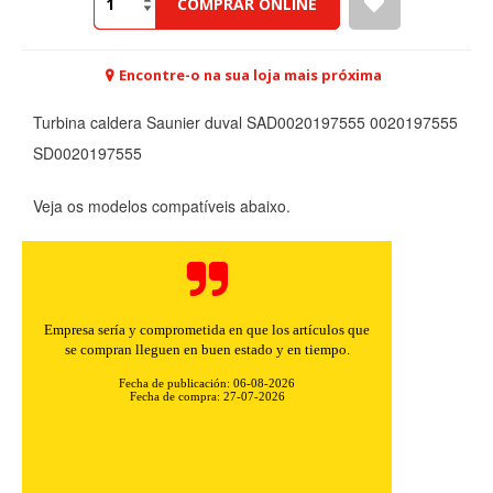
COMPRAR ONLINE
Encontre-o na sua loja mais próxima
Turbina caldera Saunier duval SAD0020197555 0020197555
SD0020197555
Veja os modelos compatíveis abaixo.
CONFIGURACIÓN DE COOKIES
Empresa sería y comprometida en que los artículos que
se compran lleguen en buen estado y en tiempo.
HABILITAR TODO
RECHAZAR TODO
Fecha de publicación: 06-08-2026
Fecha de compra: 27-07-2026
Cookies necesarias
Estas cookies son necesarias para que el sitio web
funcione y no se pueden desactivar en nuestros sistemas.