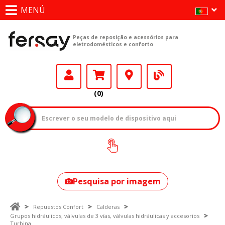
MENÚ
Peças de reposição e acessórios para
eletrodomésticos e conforto
(0)
Como encontrar
o seu modelo?
Pesquisa por imagem
Repuestos Confort
Calderas
Grupos hidráulicos, válvulas de 3 vías, válvulas hidráulicas y accesorios
Turbina