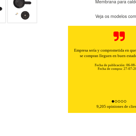
Membrana para calde
Veja os modelos comp
Empresa sería y comprometida en que 
se compran lleguen en buen estad
Fecha de publicación: 06-08
Fecha de compra: 27-07-2
KIES
HABILITAR 
9,205 opiniones de clie
ra que el sitio web funcione y no se pueden desactivar en nuestros 
ar sobre estas cookies, pero alguna áreas del sitio no funcionarán