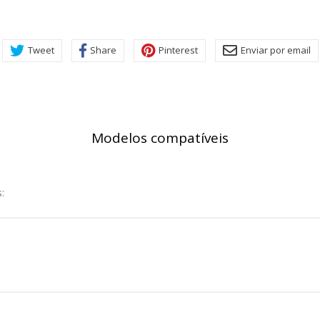
rsonal.
SESSID, wp-settings-1, wp-settings-time-1, _evCo, _evCoLT
Tweet
Share
Pinterest
Enviar por email
r las visitas y fuentes de tráfico para poder evaluar el rendimiento
las más o menos visitadas, y cómo los visitantes navegan por el si
r lo tanto, es anónima.
Modelos compatíveis
utmz,_atuvc,_atuvs, _ga, _gid, _evPromtCookies
:
cidas a través de nuestro sitio por nuestros socios publicitarios. P
e sus intereses y mostrarle anuncios relevantes en otros sitios. No
a identificación única de su navegador y dispositivo de Internet.
on, _evPromt