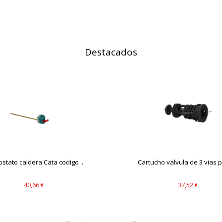
IÓN
Destacados
s desde la sección "Configuración de cookies" al pie de la página. Ta
stato caldera Cata codigo ...
Cartucho valvula de 3 vias pa
40,66 €
37,52 €