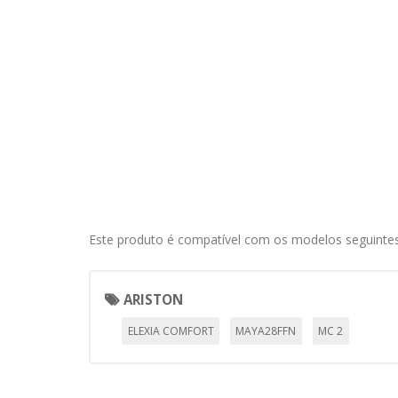
información de identificación pe
Cookies Utilizadas:
COOKIELEGALFERSAY, VSF904, PHP
Cookies de rendimiento
Estas cookies nos permiten conta
ayudan a saber qué páginas son 
estas cookies es agregada y, po
Cookies Utilizadas:
_utma,_utmb,_utmc,_utmz,_utmt,_
Este produto é compatível com os modelos seguintes
Cookies dirigidas
Estas cookies pueden ser estable
ARISTON
empresas para crear un perfil d
personal, sino que se basan en l
ELEXIA COMFORT
MAYA28FFN
MC 2
Cookies Utilizadas:
_evAd, _evCoupon, _evSubscripti