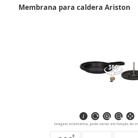
Membrana para caldera Ariston
Imagem orientativa, pode variar em função do cr