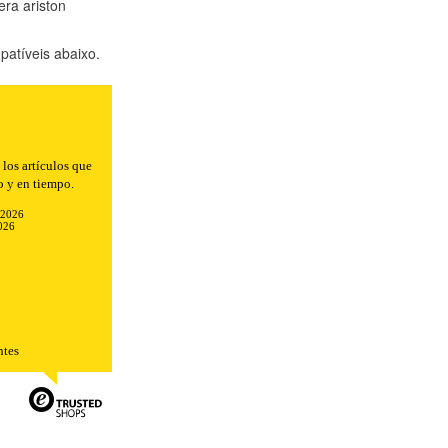
ra ariston
atíveis abaixo.
los artículos que
o y en tiempo.
-2026
026
TODO
RECHAZAR TODO
ntes
sistemas. Puede configurar su
. Estas cookies no almacenan ninguna