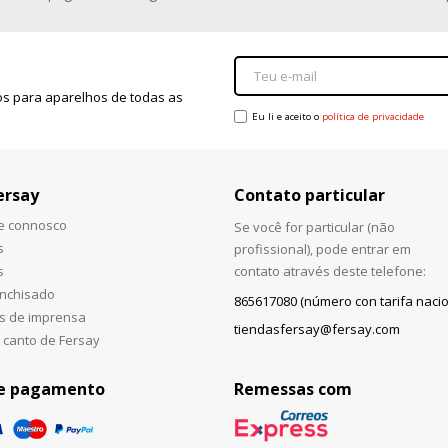
s para aparelhos de todas as
Eu li e aceito o
política de privacidade
ersay
Contato particular
he connosco
Se você for particular (não
s
profissional), pode entrar em
s
contato através deste telefone:
anchisado
865617080 (número con tarifa nacio
s de imprensa
tiendasfersay@fersay.com
 canto de Fersay
e pagamento
Remessas com