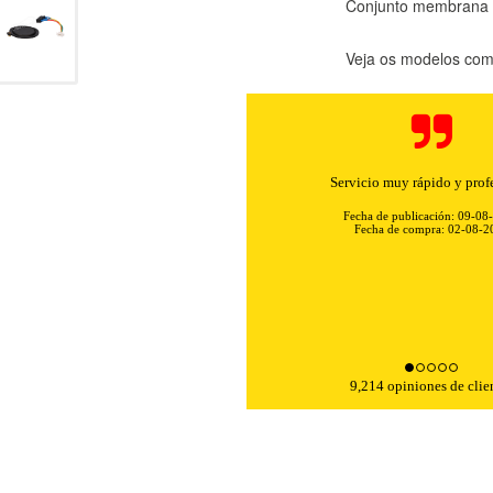
Conjunto membrana p
Veja os modelos comp
KIES
HABILITAR 
Servicio muy rápido y prof
Fecha de publicación: 09-08
Fecha de compra: 02-08-2
ra que el sitio web funcione y no se pueden desactivar en nuestros 
ar sobre estas cookies, pero alguna áreas del sitio no funcionarán
rsonal.
SESSID, wp-settings-1, wp-settings-time-1, _evCo, _evCoLT
9,214 opiniones de clie
r las visitas y fuentes de tráfico para poder evaluar el rendimiento
las más o menos visitadas, y cómo los visitantes navegan por el si