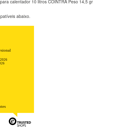
ara calentador 10 litros COINTRA Peso 14,5 gr
atíveis abaixo.
TODO
RECHAZAR TODO
esional
-2026
026
sistemas. Puede configurar su
. Estas cookies no almacenan ninguna
ntes
 de nuestro sitio y mejorarlo. Nos
tio. Toda la información que recogen