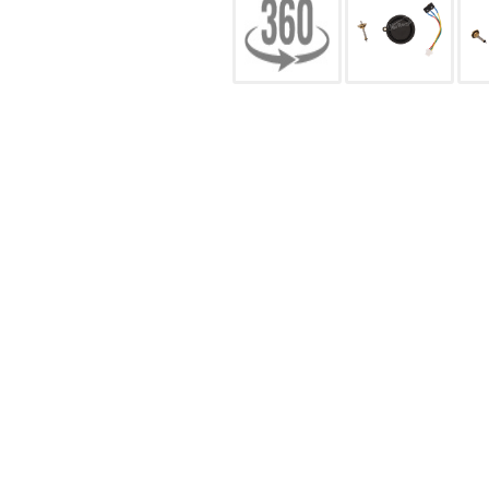
CONFIGURACIÓN DE COO
Cookies necesarias
Estas cookies son necesarias pa
navegador para bloquear o alert
información de identificación pe
Cookies Utilizadas:
COOKIELEGALFERSAY, VSF904, PHP
Cookies de rendimiento
Estas cookies nos permiten conta
ayudan a saber qué páginas son 