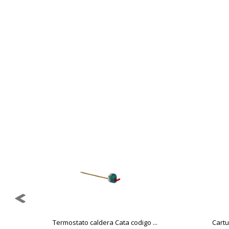
estas cookies es agregada y, po
Cookies Utilizadas:
_utma,_utmb,_utmc,_utmz,_utmt,_
Cookies dirigidas
Estas cookies pueden ser estable
empresas para crear un perfil d
personal, sino que se basan en l
Cookies Utilizadas:
_evAd, _evCoupon, _evSubscripti
GUARDAR CONFIGURAC
Puedes volver a configurar tus cookie
Termostato caldera Cata codigo ...
Cartu
política de cookies