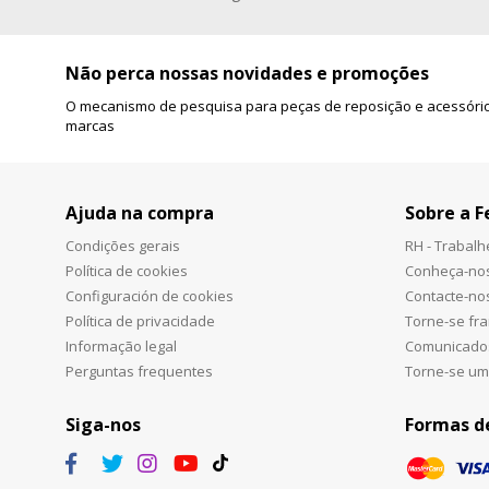
Não perca nossas novidades e promoções
O mecanismo de pesquisa para peças de reposição e acessório
marcas
Ajuda na compra
Sobre a F
Condições gerais
RH - Trabal
Política de cookies
Conheça-no
Configuración de cookies
Contacte-no
Política de privacidade
Torne-se fr
Informação legal
Comunicado
Perguntas frequentes
Torne-se um
Siga-nos
Formas d