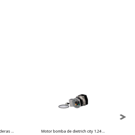
ueden ser utilizadas por esas
 almacenan directamente información
mbién puedes consultar nuestra
eras ...
Motor bomba de dietrich city 1.24 ...