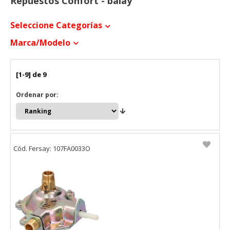
Repuestos Confort - balay
Seleccione Categorías
Marca/modelo
[1-9] de 9
Ordenar por:
Cód. Fersay: 107FA0033O