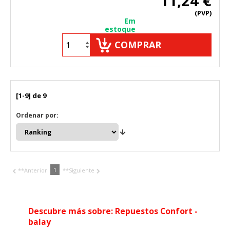
11,24 €
(PVP)
Em
estoque
COMPRAR
[1-9] de 9
Ordenar por:
1
**Anterior
**Siguiente
Descubre más sobre: Repuestos Confort -
balay