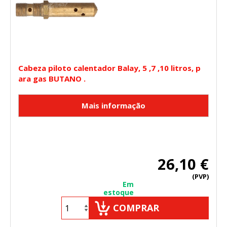
Puedes volver a configurar tus cookies desde la sección
"Configuración de cookies" al pie de la página. También puedes
consultar nuestra
política de cookies
Cabeza piloto calentador Balay, 5 ,7 ,10 litros, p
ara gas BUTANO .
26,10 €
(PVP)
Em
estoque
COMPRAR