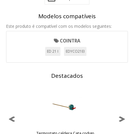
Modelos compatíveis
Cookies necesarias
Estas cookies son necesarias para que el sitio web
Este produto é compatível com os modelos seguintes:
funcione y no se pueden desactivar en nuestros sistemas.
Puede configurar su navegador para bloquear o alertar
COINTRA
sobre estas cookies, pero alguna áreas del sitio no
funcionarán. Estas cookies no almacenan ninguna
información de identificación personal.
ED 21 I
EDYCO21EI
Cookies Utilizadas:
COOKIELEGALFERSAY, VSF904, PHPSESSID, wp-settings-1,
wp-settings-time-1, _evCo, _evCoLT
Destacados
Cookies de rendimiento
Estas cookies nos permiten contar las visitas y fuentes de
tráfico para poder evaluar el rendimiento de nuestro sitio y
mejorarlo. Nos ayudan a saber qué páginas son las más o
menos visitadas, y cómo los visitantes navegan por el sitio.
Toda la información que recogen estas cookies es
agregada y, por lo tanto, es anónima.
Cookies Utilizadas:
Termostato caldera Cata codigo ...
_utma,_utmb,_utmc,_utmz,_utmt,_utmz,_atuvc,_atuvs, _ga,