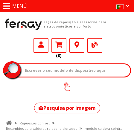
MENÚ
Peças de reposição e acessórios para
eletrodomésticos e conforto
(0)
Como encontrar
o seu modelo?
Pesquisa por imagem
Repuestos Confort
Recambios para calderas re-acondicionados
modulo caldera cointra