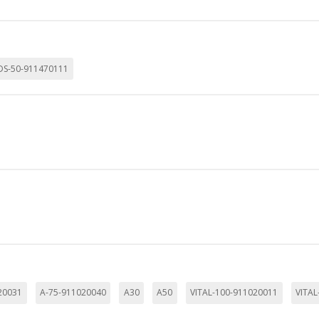
KIES
HABILITAR 
DS-50-911470111
ra que el sitio web funcione y no se pueden desactivar en nuestros 
ar sobre estas cookies, pero alguna áreas del sitio no funcionarán
rsonal.
SESSID, wp-settings-1, wp-settings-time-1, _evCo, _evCoLT
r las visitas y fuentes de tráfico para poder evaluar el rendimiento
las más o menos visitadas, y cómo los visitantes navegan por el si
r lo tanto, es anónima.
20031
A-75-911020040
A30
A50
VITAL-100-911020011
VITAL