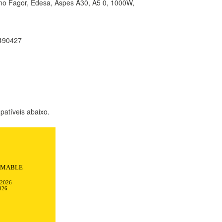
rmo Fagor, Edesa, Aspes A30, A5 0, 1000W,
490427
atíveis abaixo.
Todo transcurrió
ciones.
-2026
026