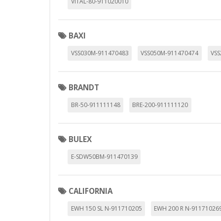
VITAL-80-911020010
_utma,_utmb,_utmc,_utmz,_utmt,_
BAXI
Cookies dirigidas
Estas cookies pueden ser estable
VSS030M-911470483
VSS050M-911470474
VSS
empresas para crear un perfil d
personal, sino que se basan en l
Cookies Utilizadas:
BRANDT
_evAd, _evCoupon, _evSubscripti
BR-50-911111148
BRE-200-911111120
GUARDAR CONFIGURAC
BULEX
E-SDW50BM-911470139
Puedes volver a configurar tus cookie
CALIFORNIA
política de cookies
EWH 150 SL N-911710205
EWH 200 R N-91171026