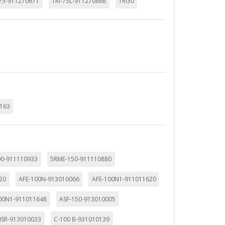
-75-911270671
TRI-75L-911270868
TRI30
163
00-911110933
5RME-150-911110880
20
AFE-100N-913010066
AFE-100N1-911011620
00N1-911011648
ASF-150-913010005
0SR-913010033
C-100 B-931010139