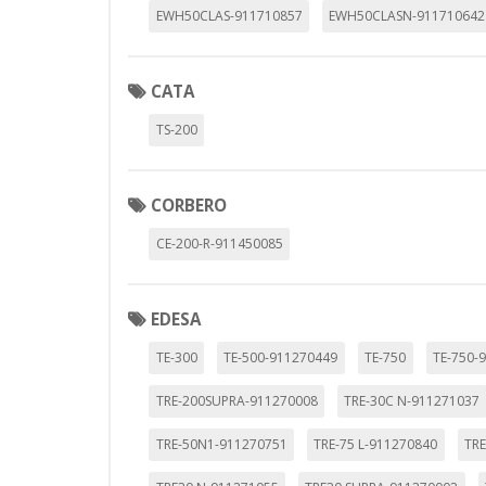
EWH50CLAS-911710857
EWH50CLASN-911710642
CATA
TS-200
CORBERO
CE-200-R-911450085
EDESA
TE-300
TE-500-911270449
TE-750
TE-750-
TRE-200SUPRA-911270008
TRE-30C N-911271037
TRE-50N1-911270751
TRE-75 L-911270840
TRE