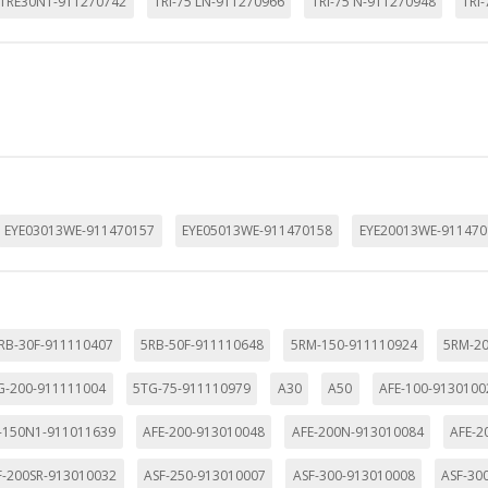
TRE30N1-911270742
TRI-75 LN-911270966
TRI-75 N-911270948
TRI
EYE03013WE-911470157
EYE05013WE-911470158
EYE20013WE-911470
RB-30F-911110407
5RB-50F-911110648
5RM-150-911110924
5RM-2
G-200-911111004
5TG-75-911110979
A30
A50
AFE-100-9130100
-150N1-911011639
AFE-200-913010048
AFE-200N-913010084
AFE-2
F-200SR-913010032
ASF-250-913010007
ASF-300-913010008
ASF-30