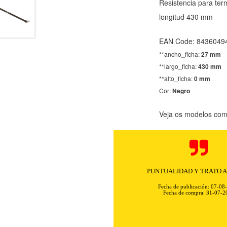
Resistencia para te
longitud 430 mm
EAN Code: 8436049
**ancho_ficha:
27 mm
**largo_ficha:
430 mm
**alto_ficha:
0 mm
Cor:
Negro
Veja os modelos comp
Rapidez y excelente comunicación. 
sin problemas ni complica
Fecha de publicación: 07-08
Fecha de compra: 31-07-2