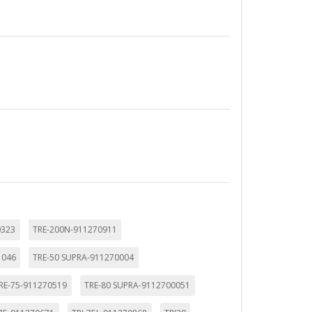
0323
TRE-200N-911270911
1046
TRE-50 SUPRA-911270004
RE-75-911270519
TRE-80 SUPRA-9112700051