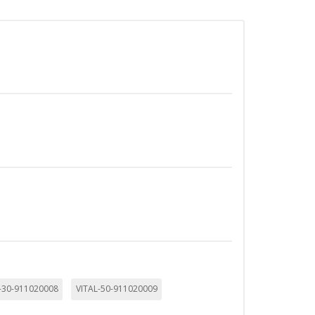
TODO
RECHAZAR TODO
sistemas. Puede configurar su
. Estas cookies no almacenan ninguna
 de nuestro sitio y mejorarlo. Nos
tio. Toda la información que recogen
-30-911020008
VITAL-50-911020009