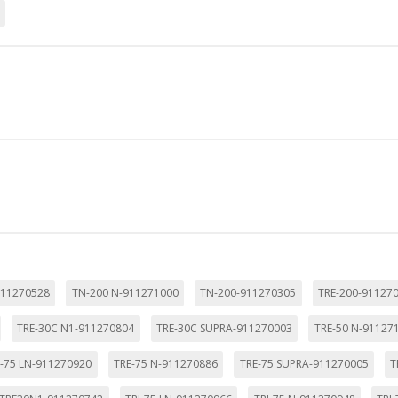
911270528
TN-200 N-911271000
TN-200-911270305
TRE-200-91127
TRE-30C N1-911270804
TRE-30C SUPRA-911270003
TRE-50 N-91127
-75 LN-911270920
TRE-75 N-911270886
TRE-75 SUPRA-911270005
T