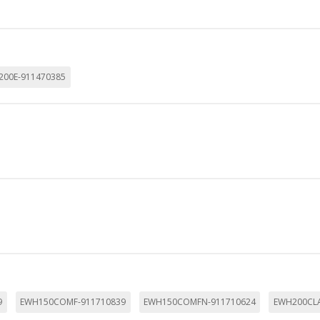
utmz,_atuvc,_atuvs, _ga, _gid, _evPromtCookies
cidas a través de nuestro sitio por nuestros socios publicitarios. P
200E-911470385
e sus intereses y mostrarle anuncios relevantes en otros sitios. No
a identificación única de su navegador y dispositivo de Internet.
on, _evPromt
IÓN
s desde la sección "Configuración de cookies" al pie de la página. Ta
9
EWH150COMF-911710839
EWH150COMFN-911710624
EWH200CLA