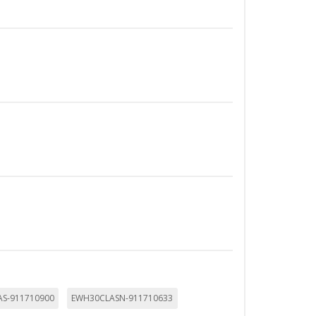
ueden ser utilizadas por esas
 almacenan directamente información
mbién puedes consultar nuestra
S-911710900
EWH30CLASN-911710633