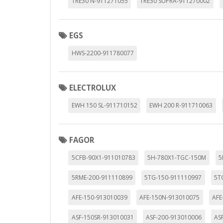
TRE30 N-911271055
TRE30 SUPRA-911270002
EGS
HWS-2200-911780077
ELECTROLUX
EWH 150 SL-911710152
EWH 200 R-911710063
FAGOR
5CFB-90X1-911010783
5H-780X1-TGC-150M
5
5RME-200-911110899
5TG-150-911110997
5T
AFE-150-913010039
AFE-150N-913010075
AFE
ASF-150SR-913010031
ASF-200-913010006
AS