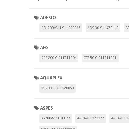
ADESIO
CONFIGURACIÓN DE COO
AD-200MVH-911990028
ADS-30-911470110
A
AEG
Cookies necesarias
Estas cookies son necesarias pa
CES 200 C-911711204
CES 50 C-911711231
navegador para bloquear o alert
información de identificación pe
Cookies Utilizadas:
AQUAPLEX
COOKIELEGALFERSAY, VSF904, PHP
M-200 B-911620053
Cookies de rendimiento
Estas cookies nos permiten conta
ASPES
ayudan a saber qué páginas son 
estas cookies es agregada y, po
A-200-911020077
A-30-911020022
A-50-9110
Cookies Utilizadas: