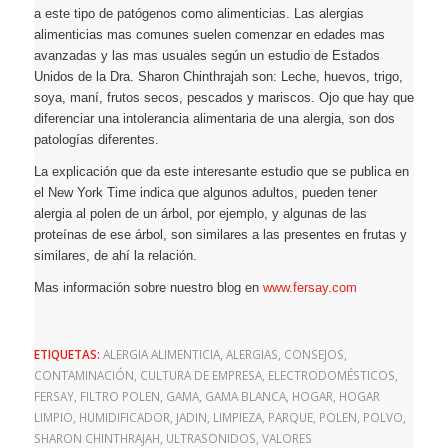
a este tipo de patógenos como alimenticias. Las alergias
alimenticias mas comunes suelen comenzar en edades mas
avanzadas y las mas usuales según un estudio de Estados
Unidos de la Dra. Sharon Chinthrajah son: Leche, huevos, trigo,
soya, maní, frutos secos, pescados y mariscos. Ojo que hay que
diferenciar una intolerancia alimentaria de una alergia, son dos
patologías diferentes.
La explicación que da este interesante estudio que se publica en
el New York Time indica que algunos adultos, pueden tener
alergia al polen de un árbol, por ejemplo, y algunas de las
proteínas de ese árbol, son similares a las presentes en frutas y
similares, de ahí la relación.
Mas información sobre nuestro blog en
www.fersay.com
ETIQUETAS:
ALERGIA ALIMENTICIA
,
ALERGIAS
,
CONSEJOS
,
CONTAMINACIÓN
,
CULTURA DE EMPRESA
,
ELECTRODOMÉSTICOS
,
FERSAY
,
FILTRO POLEN
,
GAMA
,
GAMA BLANCA
,
HOGAR
,
HOGAR
LIMPIO
,
HUMIDIFICADOR
,
JADIN
,
LIMPIEZA
,
PARQUE
,
POLEN
,
POLVO
,
SHARON CHINTHRAJAH
,
ULTRASONIDOS
,
VALORES