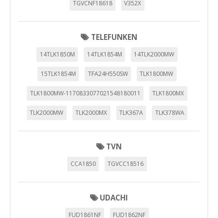
TGVCNF18618
V352X
TELEFUNKEN
14TLK1850M
14TLK1854M
14TLK2000MW
15TLK1854M
TFA24H550SW
TLK1800MW
TLK1800MW-1170833077021548180011
TLK1800MX
TLK2000MW
TLK2000MX
TLK367A
TLK378WA
TVN
CCA1850
TGVCC18516
UDACHI
FUD1861NF
FUD1862NF