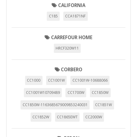
CALIFORNIA
C185
CCA1871NF
CARREFOUR HOME
HRCF320W11
CORBERO
CC1000
CC1001W
CC1001W-10688066
CC1001W10709489
CC1700W
CC1850W
CC1850W-1163685679009853240031
CC1851W
CC1852W
CC1865EWT
CC2000W