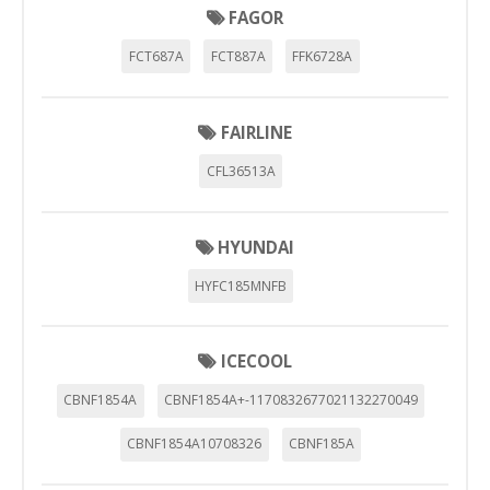
FAGOR
FCT687A
FCT887A
FFK6728A
FAIRLINE
CFL36513A
HYUNDAI
HYFC185MNFB
ICECOOL
CONFIGURACIÓN DE COOKIES
CBNF1854A
CBNF1854A+-1170832677021132270049
HABILITAR TODO
RECHAZAR TODO
CBNF1854A10708326
CBNF185A