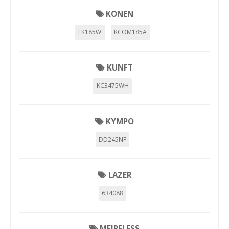
KONEN
Cookies necesarias
Estas cookies son necesarias para que el sitio web
FK185W
KCOM185A
funcione y no se pueden desactivar en nuestros sistemas.
Puede configurar su navegador para bloquear o alertar
sobre estas cookies, pero alguna áreas del sitio no
funcionarán. Estas cookies no almacenan ninguna
KUNFT
información de identificación personal.
Cookies Utilizadas:
KC3475WH
COOKIELEGALFERSAY, VSF904, PHPSESSID, wp-settings-1,
wp-settings-time-1, _evCo, _evCoLT
KYMPO
Cookies de rendimiento
DD245NF
Estas cookies nos permiten contar las visitas y fuentes de
tráfico para poder evaluar el rendimiento de nuestro sitio y
mejorarlo. Nos ayudan a saber qué páginas son las más o
menos visitadas, y cómo los visitantes navegan por el sitio.
LAZER
Toda la información que recogen estas cookies es
agregada y, por lo tanto, es anónima.
634088
Cookies Utilizadas:
_utma,_utmb,_utmc,_utmz,_utmt,_utmz,_atuvc,_atuvs, _ga,
_gid, _evPromtCookies
MEIRELESS