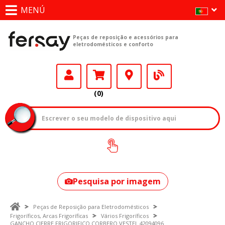
MENÚ
Peças de reposição e acessórios para
eletrodomésticos e conforto
(0)
Como encontrar
o seu modelo?
Pesquisa por imagem
Peças de Reposição para Eletrodomésticos
Frigoríficos, Arcas Frigoríficas
Vários Frigoríficos
GANCHO CIERRE FRIGORIFICO CORBERO VESTEL 42094096