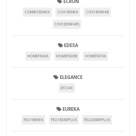
ECRON
COMBI185NFA
COV185NFA
COV185NFAR
COV185NFARS
EDESA
HOMEF630A
HOMEF630B
HOMEF670A
ELEGANCE
EFC341
EUREKA
FEU185NFA
FEU185NFPLUS
FEU200NFPLUS