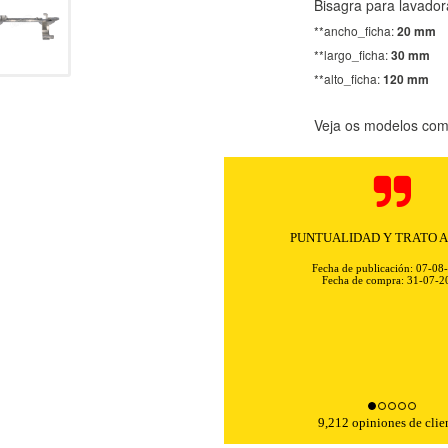
Bisagra para lavadora
**ancho_ficha:
20 mm
**largo_ficha:
30 mm
**alto_ficha:
120 mm
Veja os modelos comp
Rapidez y excelente comunicación. 
sin problemas ni complica
Fecha de publicación: 07-08
Fecha de compra: 31-07-2
9,212 opiniones de clie