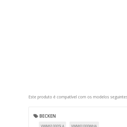
Este produto é compatível com os modelos seguintes
BECKEN
VWM61000SLA
VWM61000WHA