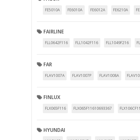
FE5010A
FE6010A
FE6012A
FE6210A
F
FAIRLINE
FLL0642F116
FLL1042F116
FLL1049F216
F
FAR
FLAV1007A
FLAV1007P
FLAV1008A
FLAV10
FINLUX
FLX065F116
FLX065F11610693367
FLX106CF1
HYUNDAI