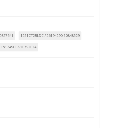
10827641
1251CT2BLDC / 26194290-10848529
LV1249CF2-10792034