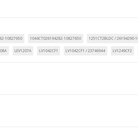
282-10827650
1044CT026194282-10827650
1251CT2BLDC / 26194290-
008A
LEV1207A
LV1042CF1
LV1042CF1 / 23746944
LV1249CF2