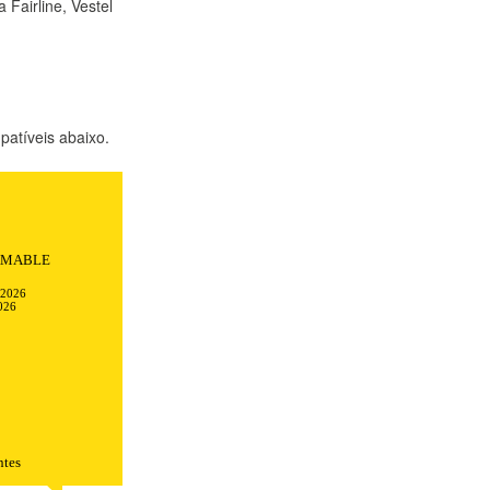
 Fairline, Vestel
atíveis abaixo.
Todo transcurrió
ciones.
-2026
026
ntes