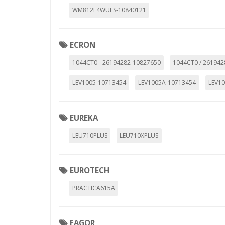
WM812F4WUES-10840121
ECRON
1044CT0 - 26194282-10827650
1044CT0 / 26194
LEV1005-10713454
LEV1005A-10713454
LEV1
EUREKA
LEU710PLUS
LEU710XPLUS
EUROTECH
PRACTICA615A
FAGOR