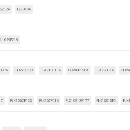
E6212A
FE7010A
LL1049F219
08PA
FLAV1051A
FLAV1051PA
FLAV6015PA
FLAV6051A
FLAV
17
FLX106CF120
FLX107F216
FLX10818F177
FLX10818F2
FLX