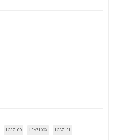
TODO
RECHAZAR TODO
sistemas. Puede configurar su
. Estas cookies no almacenan ninguna
 de nuestro sitio y mejorarlo. Nos
tio. Toda la información que recogen
LCA7100
LCA7100X
LCA7101