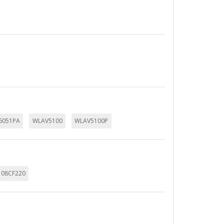
6051PA
WLAV5100
WLAV5100P
108CF220