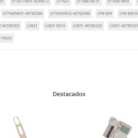
01
LP7811VR01 BLANCO
LP7821
LP7840 VR.01
LP7840 VR01
LP7840VR01-40782090
LP7840VR02-40782090
LPM 809
LPM 809 I
2140785002
LV831
LV831 INOX
LV831-40785020
LV831-4078502
11INOX
Destacados