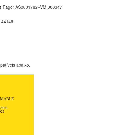
illas Fagor AS0001782=VMI000347
144149
atíveis abaixo.
Todo transcurrió
ciones.
-2026
026