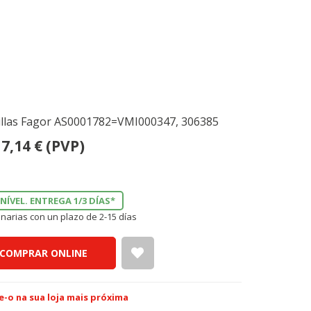
jillas Fagor AS0001782=VMI000347, 306385
7,14
€
(PVP)
NÍVEL. ENTREGA 1/3 DÍAS*
narias con un plazo de 2-15 días
COMPRAR ONLINE
e-o na sua loja mais próxima