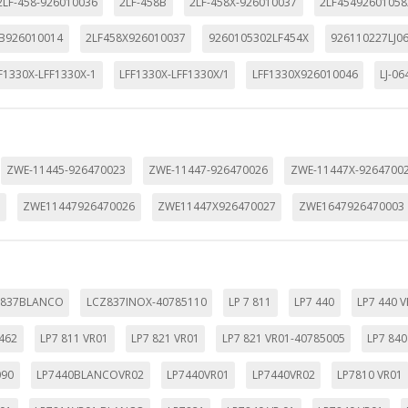
2LF-458-926010036
2LF-458B
2LF-458X-926010037
2LF45492601058
a identificación única de su navegador y dispositivo de Internet.
B926010014
2LF458X926010037
9260105302LF454X
926110227LJ0
on, _evPromt
F1330X-LFF1330X-1
LFF1330X-LFF1330X/1
LFF1330X926010046
LJ-06
IÓN
ZWE-11445-926470023
ZWE-11447-926470026
ZWE-11447X-9264700
3
ZWE11447926470026
ZWE11447X926470027
ZWE1647926470003
s desde la sección "Configuración de cookies" al pie de la página. Ta
Z837BLANCO
LCZ837INOX-40785110
LP 7 811
LP7 440
LP7 440 
462
LP7 811 VR01
LP7 821 VR01
LP7 821 VR01-40785005
LP7 840
090
LP7440BLANCOVR02
LP7440VR01
LP7440VR02
LP7810 VR01