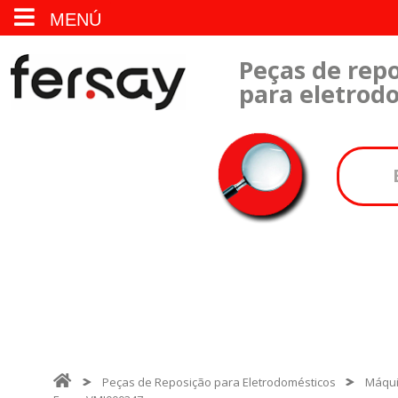
MENÚ
Peças de repo
para eletrod
Peças de Reposição para Eletrodomésticos
Máqui