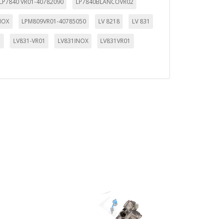
LP7840 VR01-40782090
LP7840BLANCOVR02
NOX
LPM809VR01-40785050
LV 8218
LV 831
1
LV831-VR01
LV831INOX
LV831VR01