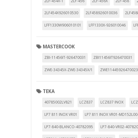
2LF-454X-1
2LF-456
2LF-456X
2LF-458
personal, sino que se basan en l
2LF454X926010530
2LF458926010036
2LF458
Cookies Utilizadas:
_evAd, _evCoupon, _evSubscripti
LFF1330W906010101
LFF1330X-926010046
LF
MASTERCOOK
GUARDAR CONFIGURAC
ZBI-11456IT-926470031
ZBI11456IT926470031
ZWE-34345X-ZWE-34345X/1
ZWE1144592647002
Puedes volver a configurar tus cookie
política de cookies
TEKA
40785002LV821
LCZ837
LCZ837 INOX
LC
LP7 811 INOX VR01
LP7 811 INOX VR01-MD152L00
LP7-840-BLANCO-40782095
LP7-840-VR02-40782