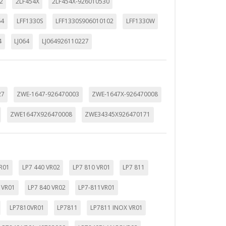
2
2LF454X
2LF454X-926010530
64
LFF1330S
LFF1330S906010102
LFF1330W
4
LJ064
LJ064926110227
27
ZWE-1647-926470003
ZWE-1647X-926470008
ZWE1647X926470008
ZWE34345X926470171
mbién puedes consultar nuestra
VR01
LP7 440 VR02
LP7 810 VR01
LP7 811
 VR01
LP7 840 VR02
LP7-811VR01
LP7810VR01
LP7811
LP7811 INOX VR01