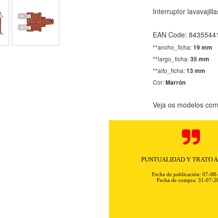
Interruptor lavavaj
EAN Code: 8435544
**ancho_ficha:
19 mm
**largo_ficha:
35 mm
**alto_ficha:
13 mm
Cor:
Marrón
Veja os modelos comp
Rapidez y excelente comunicación. 
sin problemas ni complica
Fecha de publicación: 07-08
Fecha de compra: 31-07-2