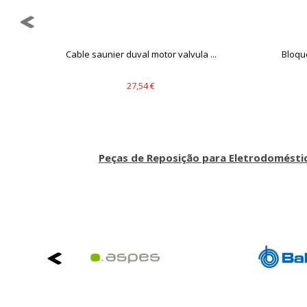
Cable saunier duval motor valvula ...
Bloqu
27,54 €
Peças de Reposição para Eletrodomésti