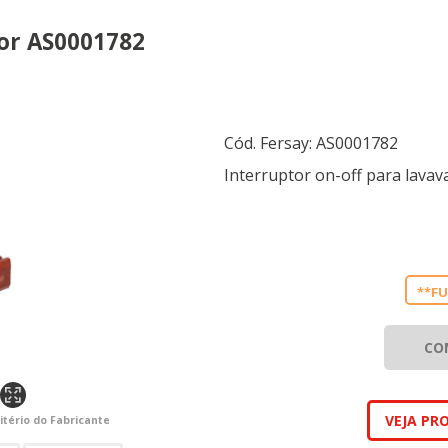
gor AS0001782
Cód. Fersay:
AS0001782
Interruptor on-off para lavav
**FU
CO
VEJA PR
itério do Fabricante