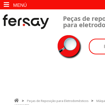
MENÚ
Peças de repo
para eletrod
Peças de Reposição para Eletrodomésticos
Máqui