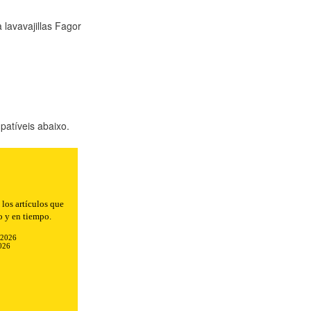
a lavavajillas Fagor
atíveis abaixo.
los artículos que
o y en tiempo.
-2026
026