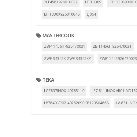
2LF458X926010037
LFF1330S
LFF1330S90601
GUARDAR CONFIGURAC
LFF1330X926010046
LJ064
MASTERCOOK
Puedes volver a configurar tus cookie
política de cookies
ZBI-11456IT-926470031
ZBI11456IT926470031
ZWE-34345X-ZWE-34345X/1
ZWE1144592647002
TEKA
LCZ837INOX-40785110
LP7 811 INOX VR01-MD15
LP7840 VR02-40782090 SP120504668
LV-831-INO