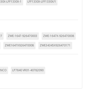
330X-LFF1330X-1
LFF1330X-LFF1330X/1
mbién puedes consultar nuestra
27
ZWE-1647-926470003
ZWE-1647X-926470008
ZWE1647X926470008
ZWE34345X926470171
ANCO
LP7840 VR01-40782090