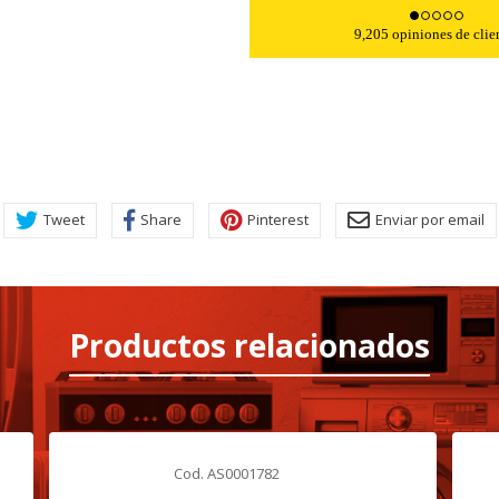
9,205 opiniones de clie
Tweet
Share
Pinterest
Enviar por email
KIES
HABILITAR 
Productos relacionados
ra que el sitio web funcione y no se pueden desactivar en nuestros 
ar sobre estas cookies, pero alguna áreas del sitio no funcionarán
Cod. AS0001782
rsonal.