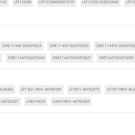
0102
LFF1330W
LFF1330W906010101
LFF1330X-926010046
LFF1
IÓN
s desde la sección "Configuración de cookies" al pie de la página. Ta
ZWE-11445-926470023
ZWE-11447-926470026
ZWE-11447X-9264700
3
ZWE11447926470026
ZWE11447X926470027
ZWE1647926470003
2L00462
LP7 821 VR01-40785005
LP7811-40782075
LP7811VR01 BL
X-40785021
LV831INOX
LV831VR01-40785020