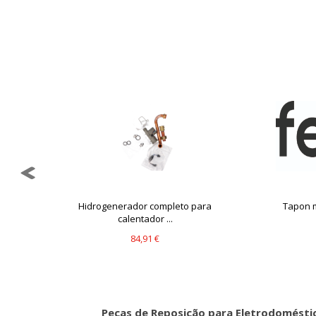
..
Hidrogenerador completo para
Tapon m
calentador ...
84,91 €
Peças de Reposição para Eletrodomésti