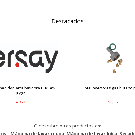
Destacados
edidor jarra batidora FERSAY-
Lote inyectores gas butano p
BV26
4,95 €
50,66 €
O descubre otros productos en:
cos
Máquina de lavar roupa, Máquina de lavar loiça, Secad