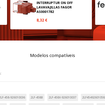
INTERRUPTUR ON OFF
5
LAVAVAJILLAS FAGOR
SESSID, wp-settings-1, wp-settings-time-1, _evCo, _evCoLT
AS0001782
8,32
€
r las visitas y fuentes de tráfico para poder evaluar el rendimiento
las más o menos visitadas, y cómo los visitantes navegan por el si
r lo tanto, es anónima.
utmz,_atuvc,_atuvs, _ga, _gid, _evPromtCookies
Modelos compatíveis
cidas a través de nuestro sitio por nuestros socios publicitarios. P
:
e sus intereses y mostrarle anuncios relevantes en otros sitios. No
a identificación única de su navegador y dispositivo de Internet.
on, _evPromt
2LF-458-926010036
2LF-458B
2LF-458X-926010037
2LF45492601058