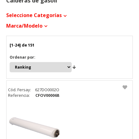
Calderas de gasoil
Seleccione Categorías
Marca/modelo
[1-24] de 151
Ordenar por:
Cód. Fersay:
627DO0002O
Referencia:
CFOV000068