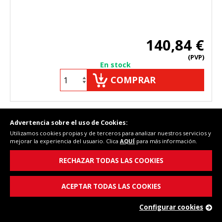
140,84 €
(PVP)
En stock
COMPRAR
Advertencia sobre el uso de Cookies:
Cód. Fersay: 604UN0002A
Utilizamos cookies propias y de terceros para analizar nuestros servicios y
mejorar la experiencia del usuario. Clica
AQUÍ
para más información.
RECHAZAR TODAS LAS COOKIES
ACEPTAR TODAS LAS COOKIES
Configurar cookies