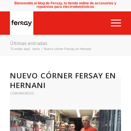
Bienvenido al blog de Fersay, tu tienda online de accesorios y
repuestos para electrodomésticos
Últimas entradas
Tú estás aquí:
Inicio
/
Nuevo córner Fersay en Hernani
NUEVO CÓRNER FERSAY EN
HERNANI
COMUNICADOS