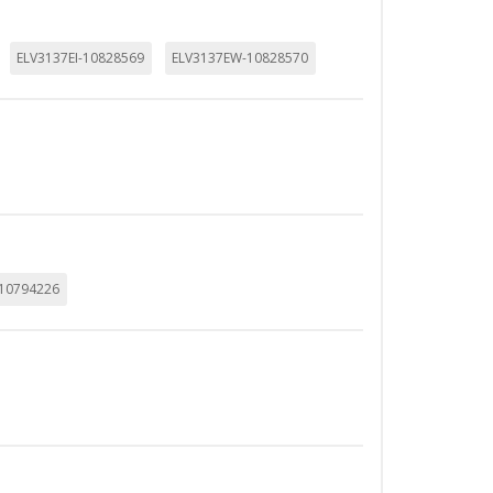
ELV3137EI-10828569
ELV3137EW-10828570
-10794226