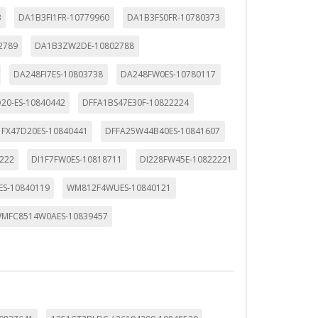
3
DA1B3FI1FR-10779960
DA1B3FS0FR-10780373
2789
DA1B3ZW2DE-10802788
DA248FI7ES-10803738
DA248FW0ES-10780117
20-ES-10840442
DFFA1BS47E30F-10822224
1FX47D20ES-10840441
DFFA25W44B40ES-10841607
222
DI1F7FW0ES-10818711
DI228FW45E-10822221
S-10840119
WM812F4WUES-10840121
MFC8514W0AES-10839457