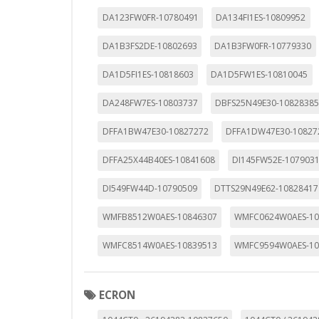
DA123FW0FR-10780491
DA134FI1ES-10809952
DA1B3FS2DE-10802693
DA1B3FW0FR-10779330
DA1D5FI1ES-10818603
DA1D5FW1ES-10810045
DA248FW7ES-10803737
DBFS25N49E30-1082838
DFFA1BW47E30-10827272
DFFA1DW47E30-10827
DFFA25X44B40ES-10841608
DI145FW52E-107903
DI549FW44D-10790509
DTTS29N49E62-10828417
WMFB8512W0AES-10846307
WMFC0624W0AES-10
WMFC8514W0AES-10839513
WMFC9594W0AES-10
ECRON