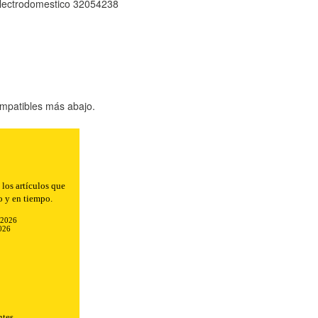
electrodomestico 32054238
mpatibles más abajo.
n el envío.
-2026
026
ntes