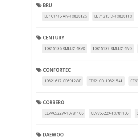
BRU
EL 101415 AIV-10828126
EL 71215 D-10828110
CENTURY
10815136-3MLLX14BV0
10815137-3MLLX14IV0
CONFORTEC
10821617-CF6912WE
CF6210D-10821541
CF6
CORBERO
CLVV6522W-10781106
CLVV6522X-10781105
DAEWOO