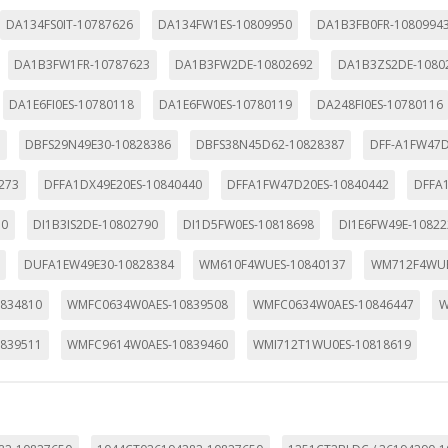
DA134FS0IT-10787626
DA134FW1ES-10809950
DA1B3FB0FR-1080994
DA1B3FW1FR-10787623
DA1B3FW2DE-10802692
DA1B3ZS2DE-1080
DA1E6FI0ES-10780118
DA1E6FW0ES-10780119
DA248FI0ES-10780116
5
DBFS29N49E30-10828386
DBFS38N45D62-10828387
DFF-A1FW47D
273
DFFA1DX49E20ES-10840440
DFFA1FW47D20ES-10840442
DFFA
10
DI1B3IS2DE-10802790
DI1D5FW0ES-10818698
DI1E6FW49E-10822
DUFA1EW49E30-10828384
WM610F4WUES-10840137
WM712F4WUE
834810
WMFC0634W0AES-10839508
WMFC0634W0AES-10846447
W
839511
WMFC9614W0AES-10839460
WMI712T1WU0ES-10818619