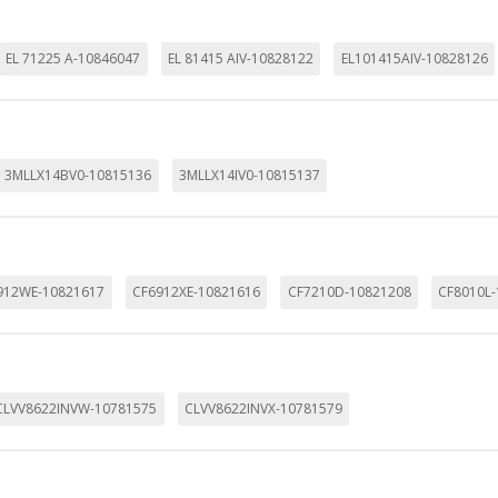
EL 71225 A-10846047
EL 81415 AIV-10828122
EL101415AIV-10828126
3MLLX14BV0-10815136
3MLLX14IV0-10815137
912WE-10821617
CF6912XE-10821616
CF7210D-10821208
CF8010L
CLVV8622INVW-10781575
CLVV8622INVX-10781579