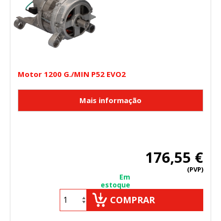
Cookies Utilizadas:
_evAd, _evCoupon, _evSubscription, _evPromt
GUARDAR CONFIGURACIÓN
Motor 1200 G./MIN P52 EVO2
Puedes volver a configurar tus cookies desde la sección
"Configuración de cookies" al pie de la página. También puedes
consultar nuestra
política de cookies
176,55 €
(PVP)
Em
estoque
COMPRAR