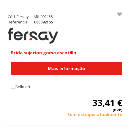
Cód. Fersay:
ARI-092155
Referência:
C00092155
Brida sujecion goma escotilla
33,41 €
(PVP)
Sem estoque atualmente