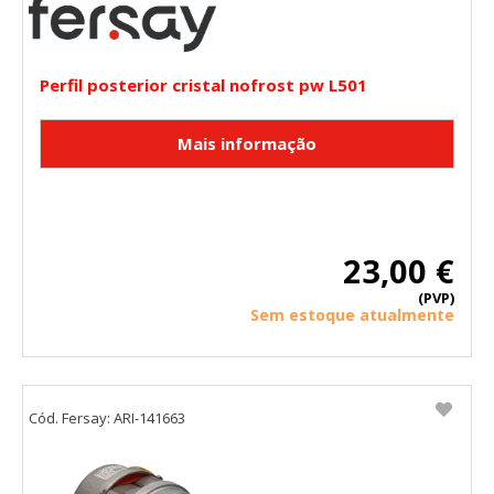
COOKIELEGALFERSAY, VSF904, PHPSESSID, wp-settings-1,
wp-settings-time-1, _evCo, _evCoLT
Perfil posterior cristal nofrost pw L501
Cookies de rendimiento
Estas cookies nos permiten contar las visitas y fuentes de
tráfico para poder evaluar el rendimiento de nuestro sitio y
mejorarlo. Nos ayudan a saber qué páginas son las más o
menos visitadas, y cómo los visitantes navegan por el sitio.
Toda la información que recogen estas cookies es
agregada y, por lo tanto, es anónima.
Cookies Utilizadas:
23,00 €
_utma,_utmb,_utmc,_utmz,_utmt,_utmz,_atuvc,_atuvs, _ga,
_gid, _evPromtCookies
(PVP)
Sem estoque atualmente
Cookies dirigidas
Estas cookies pueden ser establecidas a través de nuestro
sitio por nuestros socios publicitarios. Pueden ser
utilizadas por esas empresas para crear un perfil de sus
Cód. Fersay: ARI-141663
intereses y mostrarle anuncios relevantes en otros sitios.
No almacenan directamente información personal, sino
que se basan en la identificación única de su navegador y
dispositivo de Internet.