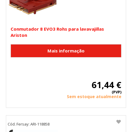
Conmutador 8 EVO3 Rohs para lavavajillas
Ariston
CONFIGURACIÓN DE COOKIES
HABILITAR TODO
RECHAZAR TODO
61,44 €
Cookies necesarias
(PVP)
Sem estoque atualmente
Estas cookies son necesarias para que el sitio web
funcione y no se pueden desactivar en nuestros sistemas.
Puede configurar su navegador para bloquear o alertar
sobre estas cookies, pero alguna áreas del sitio no
funcionarán. Estas cookies no almacenan ninguna
información de identificación personal.
Cód. Fersay: ARI-118858
Cookies Utilizadas: