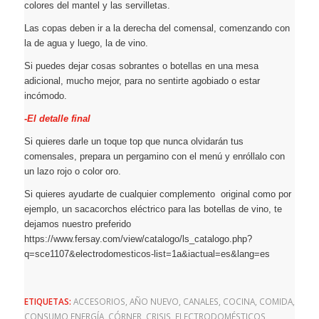
colores del mantel y las servilletas.
Las copas deben ir a la derecha del comensal, comenzando con
la de agua y luego, la de vino.
Si puedes dejar cosas sobrantes o botellas en una mesa
adicional, mucho mejor, para no sentirte agobiado o estar
incómodo.
-El detalle final
Si quieres darle un toque top que nunca olvidarán tus
comensales, prepara un pergamino con el menú y enróllalo con
un lazo rojo o color oro.
Si quieres ayudarte de cualquier complemento original como por
ejemplo, un sacacorchos eléctrico para las botellas de vino, te
dejamos nuestro preferido
https://www.fersay.com/view/catalogo/ls_catalogo.php?
q=sce1107&electrodomesticos-list=1a&iactual=es&lang=es
ETIQUETAS:
ACCESORIOS
,
AÑO NUEVO
,
CANALES
,
COCINA
,
COMIDA
,
CONSUMO ENERGÍA
,
CÓRNER
,
CRISIS
,
ELECTRODOMÉSTICOS
,