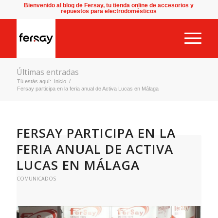
Bienvenido al blog de Fersay, tu tienda online de accesorios y
repuestos para electrodomésticos
Últimas entradas
Tú estás aquí:
Inicio
/
Fersay participa en la feria anual de Activa Lucas en Málaga
FERSAY PARTICIPA EN LA
FERIA ANUAL DE ACTIVA
LUCAS EN MÁLAGA
COMUNICADOS