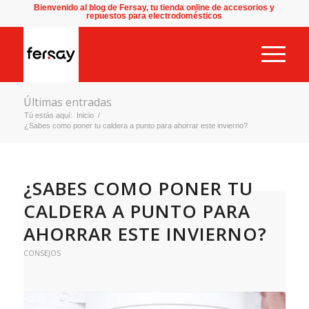
Bienvenido al blog de Fersay, tu tienda online de accesorios y
repuestos para electrodomésticos
Últimas entradas
Tú estás aquí:
Inicio
/
¿Sabes como poner tu caldera a punto para ahorrar este invierno?
¿SABES COMO PONER TU
CALDERA A PUNTO PARA
AHORRAR ESTE INVIERNO?
CONSEJOS